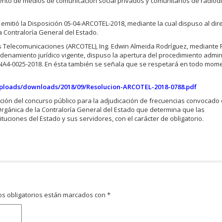
iento de medios de comunicación social privados y comunitarios de radiod
 emitió la Disposición 05-04-ARCOTEL-2018, mediante la cual dispuso al dir
 Contraloría General del Estado.
 las Telecomunicaciones (ARCOTEL), Ing. Edwin Almeida Rodríguez, mediante
denamiento jurídico vigente, dispuso la apertura del procedimiento admin
NA4-0025-2018. En ésta también se señala que se respetará en todo mome
uploads/downloads/2018/09/Resolucion-ARCOTEL-2018-0788.pdf
ación del concurso público para la adjudicación de frecuencias convocado 
y Orgánica de la Contraloría General del Estado que determina que las
uciones del Estado y sus servidores, con el carácter de obligatorio.
s obligatorios están marcados con
*