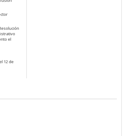
ifusión
ector
 Resolución
istrativo
nto el
el 12 de