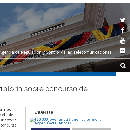
Agencia de Regulación y Control de las Telecomunicaciones
raloría sobre concurso de
ara los
Ent�rate
 el 1 de
Directorio
l concurso