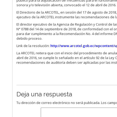
público para la adjudicación de frecuencias para el funcionam
sonora y/o televisión abierta, convocado el 12 de abril de 2016.
El Directorio de la ARCOTEL, en sesión del 17 de agosto de 2018,
ejecutivo de la ARCOTEL instrumente las recomendaciones de la
El director ejecutivo de la Agencia de Regulación y Control de
N° 0788 del 14 de septiembre de 2018, de conformidad con el or
para dar cumplimiento a la Recomendación No. 4 del informe D
debido proceso.
Link de la resolución:
http://www.arcotel.gob.ec/wpcontent/
La ARCOTEL reitera que con el inicio del procedimiento de anul
abril de 2016, se cumple lo señalado en el artículo 92 de la Le
recomendaciones de auditoría deben ser aplicadas por las instit
Deja una respuesta
Tu dirección de correo electrónico no será publicada.
Los campo