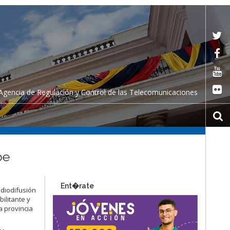
Agencia de Regulación y Control de las Telecomunicaciones
be
Ent�rate
adiodifusión
ilitante y
 provincia