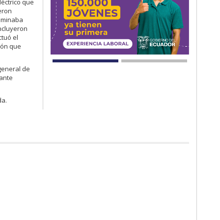
léctrico que
eron
nominaba
ncluyeron
ctuó el
sión que
general de
tante
da.