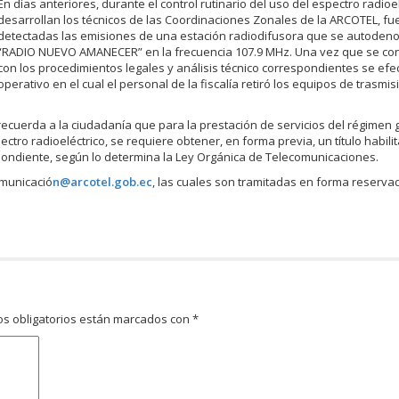
En días anteriores, durante el control rutinario del uso del espectro radioe
desarrollan los técnicos de las Coordinaciones Zonales de la ARCOTEL, fu
detectadas las emisiones de una estación radiodifusora que se autode
“RADIO NUEVO AMANECER” en la frecuencia 107.9 MHz. Una vez que se co
con los procedimientos legales y análisis técnico correspondientes se efe
operativo en el cual el personal de la fiscalía retiró los equipos de trasmi
ecuerda a la ciudadanía que para la prestación de servicios del régimen 
tro radioeléctrico, se requiere obtener, en forma previa, un título habili
espondiente, según lo determina la Ley Orgánica de Telecomunicaciones.
omunicació
n@arcotel.gob.ec
, las cuales son tramitadas en forma reserva
s obligatorios están marcados con
*