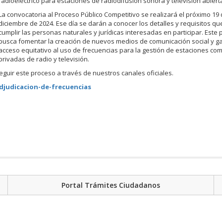
radioeléctrico para estaciones de radiodifusión sonora y televisión abiert
La convocatoria al Proceso Público Competitivo se realizará el próximo 19
diciembre de 2024. Ese día se darán a conocer los detalles y requisitos q
cumplir las personas naturales y jurídicas interesadas en participar. Este
busca fomentar la creación de nuevos medios de comunicación social y ga
acceso equitativo al uso de frecuencias para la gestión de estaciones com
privadas de radio y televisión.
guir este proceso a través de nuestros canales oficiales.
djudicacion-de-frecuencias
Portal Trámites Ciudadanos