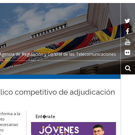
Agencia de Regulación y Control de las Telecomunicaciones
lico competitivo de adjudicación
nforma a la
Ent�rate
eto
necesarias
ro