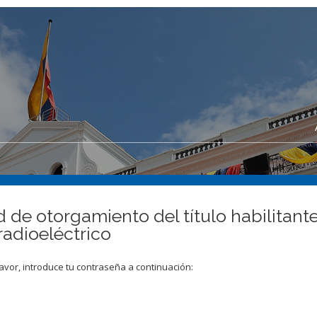
ud de otorgamiento del título habilitan
radioeléctrico
avor, introduce tu contraseña a continuación: