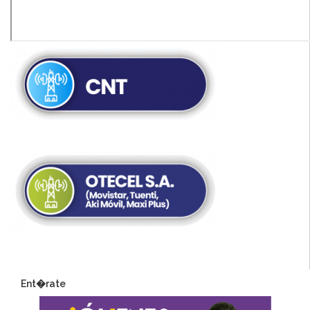
Ent�rate