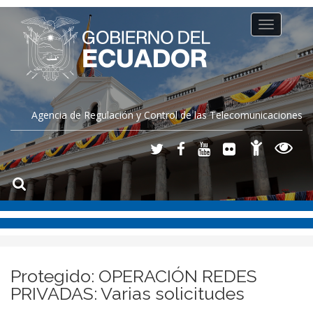
Toggle
navigation
Agencia de Regulación y Control de las Telecomunicaciones
Protegido: OPERACIÓN REDES
PRIVADAS: Varias solicitudes