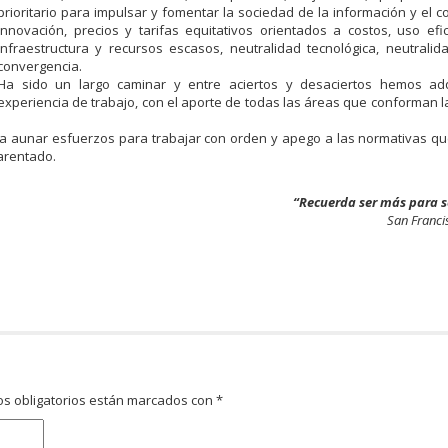
prioritario para impulsar y fomentar la sociedad de la información y el c
innovación, precios y tarifas equitativos orientados a costos, uso efi
infraestructura y recursos escasos, neutralidad tecnológica, neutrali
convergencia.
Ha sido un largo caminar y entre aciertos y desaciertos hemos ad
experiencia de trabajo, con el aporte de todas las áreas que conforman la 
 a aunar esfuerzos para trabajar con orden y apego a las normativas qu
parentado.
“Recuerda ser más para s
San Franci
s obligatorios están marcados con
*