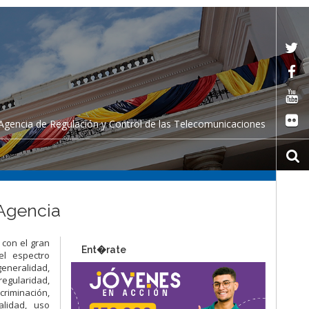
Agencia de Regulación y Control de las Telecomunicaciones
 Agencia
 con el gran
Ent�rate
el espectro
generalidad,
regularidad,
criminación,
alidad, uso