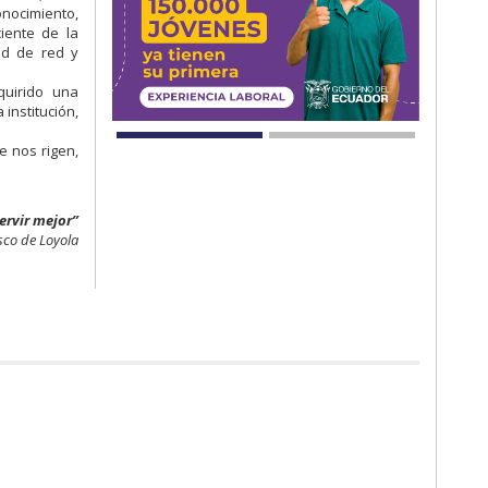
onocimiento,
ciente de la
dad de red y
quirido una
institución,
e nos rigen,
ervir mejor”
sco de Loyola