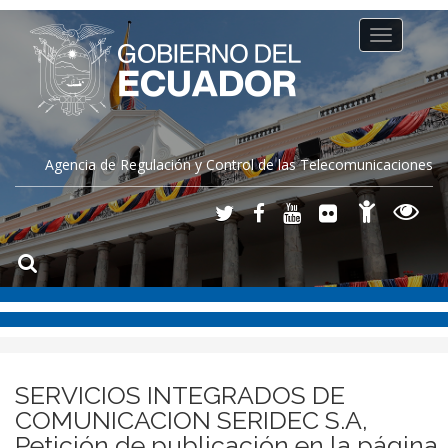
Toggle
navigation
Agencia de Regulación y Control de las Telecomunicaciones
SERVICIOS INTEGRADOS DE
COMUNICACION SERIDEC S.A,
Petición de publicación en la página