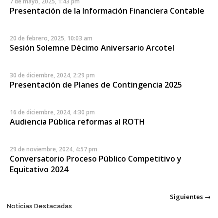
7 de mayo, 2025, 1:43 pm
Presentación de la Información Financiera Contable
20 de febrero, 2025, 10:03 am
Sesión Solemne Décimo Aniversario Arcotel
30 de diciembre, 2024, 2:29 pm
Presentación de Planes de Contingencia 2025
16 de diciembre, 2024, 4:30 pm
Audiencia Pública reformas al ROTH
29 de noviembre, 2024, 4:57 pm
Conversatorio Proceso Público Competitivo y
Equitativo 2024
Posts
Siguientes →
Noticias Destacadas