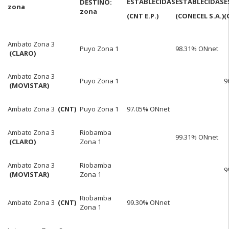
ESTABLECIDAS
ESTABLECIDAS
E
DESTINO:
zona
zona
(CNT E.P.)
(CONECEL S.A.)
(
Ambato Zona 3
Puyo Zona 1
98.31% ONnet
(CLARO)
Ambato Zona 3
Puyo Zona 1
9
(MOVISTAR)
Ambato Zona 3
(CNT)
Puyo Zona 1
97.05% ONnet
Ambato Zona 3
Riobamba
99.31% ONnet
(CLARO)
Zona 1
Ambato Zona 3
Riobamba
9
(MOVISTAR)
Zona 1
Riobamba
Ambato Zona 3
(CNT)
99.30% ONnet
Zona 1