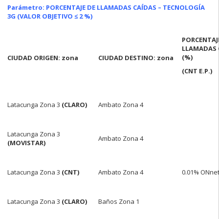
Parámetro: PORCENTAJE DE LLAMADAS CAÍDAS – TECNOLOGÍA
3G
(VALOR OBJETIVO ≤ 2 %)
PORCENTAJ
LLAMADAS 
(%)
CIUDAD ORIGEN: zona
CIUDAD DESTINO: zona
(CNT E.P.)
Latacunga Zona 3
(CLARO)
Ambato Zona 4
Latacunga Zona 3
Ambato Zona 4
(MOVISTAR)
Latacunga Zona 3
(CNT)
Ambato Zona 4
0.01% ONne
Latacunga Zona 3
(CLARO)
Baños Zona 1