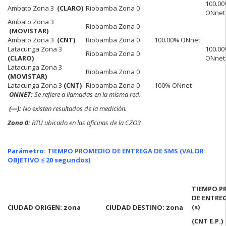
100.0
Ambato Zona 3
(CLARO)
Riobamba Zona 0
ONnet
Ambato Zona 3
Riobamba Zona 0
(MOVISTAR)
Ambato Zona 3
(CNT)
Riobamba Zona 0
100.00% ONnet
Latacunga Zona 3
100.0
Riobamba Zona 0
(CLARO)
ONnet
Latacunga Zona 3
Riobamba Zona 0
(MOVISTAR)
Latacunga Zona 3
(CNT)
Riobamba Zona 0
100% ONnet
ONNET:
Se refiere a llamadas en la misma red.
(—):
No existen resultados de la medición.
Zona 0:
RTU ubicado en las oficinas de la CZO3
Parámetro: TIEMPO PROMEDIO DE ENTREGA DE SMS
(VALOR
OBJETIVO ≤ 20 segundos)
TIEMPO P
DE ENTRE
(s)
CIUDAD ORIGEN: zona
CIUDAD DESTINO: zona
(CNT E.P.)