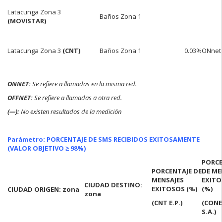
Latacunga Zona 3
Baños Zona 1
(MOVISTAR)
Latacunga Zona 3
(CNT)
Baños Zona 1
0.03%ONnet
ONNET:
Se refiere a llamadas en la misma red.
OFFNET:
Se refiere a llamadas a otra red.
(—):
No existen resultados de la medición
Parámetro: PORCENTAJE DE SMS RECIBIDOS EXITOSAMENTE
(VALOR OBJETIVO ≥ 98%)
PORCE
PORCENTAJE DE
DE ME
MENSAJES
EXIT
CIUDAD DESTINO:
EXITOSOS (%)
(%)
CIUDAD ORIGEN: zona
zona
(CNT E.P.)
(CONE
S.A.)