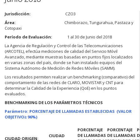
Jurisdicción:
CZO3
Área:
Chimborazo, Tungurahua, Pastaza y
Cotopaxi
Período de Evaluación:
1 al 30 de Junio del 2018
La Agencia de Regulación y Control de las Telecomunicaciones
(ARCOTEL), efectúa mediciones de calidad del Servicio Móvil
Avanzado, mediante muestras basadas en puntos fijos localizados
en varias zonas del país, donde se han instalado equipos del
Sistema Autónomo de Medición de Redes Móviles (SAMM).
Los resultados permiten realizar un benchmarking (comparativo) del
comportamiento de las redes de CLARO, MOVISTAR y CNT para
determinar la Calidad de la Experiencia (QoE) en los puntos
evaluados.
BENCHMARKING DE LOS PARÁMETROS TÉCNICOS
Parámetro: PORCENTAJE DE LLAMADAS ESTABLECIDAS
(VALOR
OBJETIVO
≥ 96%)
PORCENTAJE
PORCENTAJE
P
DE LLAMADAS
DE LLAMADAS
D
CIUDAD
CIUDAD ORIGEN: