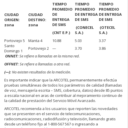
TIEMPO
TIEMPO
TIEMPO
PROMEDIO
PROMEDIO
PROMEDIO
DE
DE ENTREGA
DE ENTREGA
CIUDAD
CIUDAD
ENTREGA
DE SMS
DE SMS
ORIGEN:
DESTINO:
DE SMS
zona
zona
(CONECEL
(OTECEL
(CNT E.P.)
S.A.)
S.A.)
Portoviejo 5
Manta 4
10.88
5.03
3.37
Santo
Portoviejo 2
—
3.70
3.86
Domingo 1
ONNET:
Se refiere a llamadas en la misma red.
OFFNET:
Se refiere a llamadas a otra red.
(—):
No existen resultados de la medición.
Es importante indicar que la ARCOTEL permanentemente efectúa
pruebas simultáneas de todos los parámetros de calidad (llamadas
de voz, mensajería escrita – SMS, cobertura, datos) desde 85 puntos
a escala nacional en aras de contribuir al mejoramiento continuo de
la calidad de prestación del Servicio Móvil Avanzado.
ARCOTEL recomienda a los usuarios que reporten las novedades
que se presenten en el servicio de telecomunicaciones,
radiocomunicaciones, radiodifusión y televisión, llamando gratis
desde un teléfono fijo al 1-800-567 567 o ingresando a