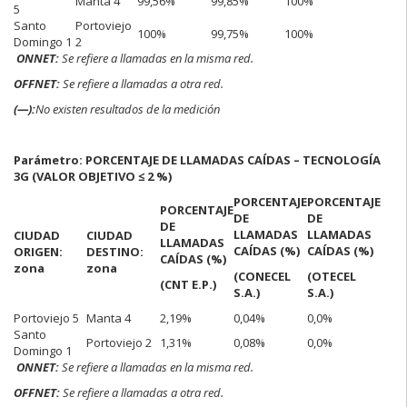
Manta 4
99,56%
99,85%
100%
5
Santo
Portoviejo
100%
99,75%
100%
Domingo 1
2
ONNET:
Se refiere a llamadas en la misma red.
OFFNET:
Se refiere a llamadas a otra red.
(—):
No existen resultados de la medición
Parámetro: PORCENTAJE DE LLAMADAS CAÍDAS – TECNOLOGÍA
3G (VALOR OBJETIVO ≤ 2 %)
PORCENTAJE
PORCENTAJE
PORCENTAJE
DE
DE
DE
LLAMADAS
LLAMADAS
CIUDAD
CIUDAD
LLAMADAS
CAÍDAS (%)
CAÍDAS (%)
ORIGEN:
DESTINO:
CAÍDAS (%)
zona
zona
(CONECEL
(OTECEL
(CNT E.P.)
S.A.)
S.A.)
Portoviejo 5
Manta 4
2,19%
0,04%
0,0%
Santo
Portoviejo 2
1,31%
0,08%
0,0%
Domingo 1
ONNET:
Se refiere a llamadas en la misma red.
OFFNET:
Se refiere a llamadas a otra red.