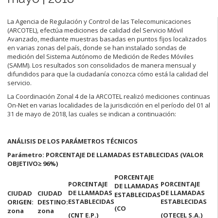
La Agencia de Regulación y Control de las Telecomunicaciones
(ARCOTEL), efectúa mediciones de calidad del Servicio Móvil
Avanzado, mediante muestras basadas en puntos fijos localizados
en varias zonas del país, donde se han instalado sondas de
medición del Sistema Autónomo de Medición de Redes Móviles
(SAMM). Los resultados son consolidados de manera mensual y
difundidos para que la ciudadanía conozca cómo está la calidad del
servicio.
La Coordinación Zonal 4 de la ARCOTEL realizó mediciones continuas
On-Net en varias localidades de la jurisdicción en el período del 01 al
31 de mayo de 2018, las cuales se indican a continuación:
ANÁLISIS DE LOS PARÁMETROS TÉCNICOS
Parámetro: PORCENTAJE DE LLAMADAS ESTABLECIDAS (VALOR
OBJETIVO
≥ 96%)
PORCENTAJE
PORCENTAJE
PORCENTAJE
DE LLAMADAS
DE LLAMADAS
DE LLAMADAS
CIUDAD
CIUDAD
ESTABLECIDAS
ESTABLECIDAS
ESTABLECIDAS
ORIGEN:
DESTINO:
(CO
zona
zona
(CNT E.P.)
(OTECEL S.A.)