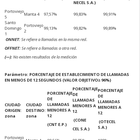
NECEL S.A.)
Portoviejo
Manta 4
97,57%
99,83%
99,91%
5
Santo
Portoviejo
Domingo
99,13%
99,82%
99,89%
2
1
ONNET:
Se refiere a llamadas en la misma red.
OFFNET:
Se refiere a llamadas a otra red.
(—):
No existen resultados de la medición
Parámetro: PORCENTAJE DE ESTABLECIMIENTO DE LLAMADAS
EN MENOS DE 12 SEGUNDOS (VALOR OBJETIVO
≥ 96%)
PORCENTAJE
PORCENTAJE
PORCENTAJE
DE
DE
DE
LLAMADAS
LLAMADAS
LLAMADAS
CIUDAD
CIUDAD
MENORES A
MENORES A
MENORES A
ORIGEN:
DESTINO:
12
12
12
zona
zona
(CONE
(OTECEL
(CNT E.P.)
S.A.)
CEL S.A.)
Portoviejo