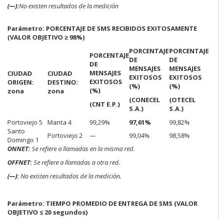
(—):
No existen resultados de la medición
Parámetro: PORCENTAJE DE SMS RECIBIDOS EXITOSAMENTE
(VALOR OBJETIVO ≥ 98%)
PORCENTAJE
PORCENTAJE
PORCENTAJE
DE
DE
DE
MENSAJES
MENSAJES
MENSAJES
CIUDAD
CIUDAD
EXITOSOS
EXITOSOS
EXITOSOS
ORIGEN:
DESTINO:
(%)
(%)
(%)
zona
zona
(CONECEL
(OTECEL
(CNT E.P.)
S.A.)
S.A.)
Portoviejo 5
Manta 4
99,29%
97,61%
99,82%
Santo
Portoviejo 2
—
99,04%
98,58%
Domingo 1
ONNET:
Se refiere a llamadas en la misma red.
OFFNET:
Se refiere a llamadas a otra red.
(—):
No existen resultados de la medición.
Parámetro: TIEMPO PROMEDIO DE ENTREGA DE SMS (VALOR
OBJETIVO ≤ 20 segundos)