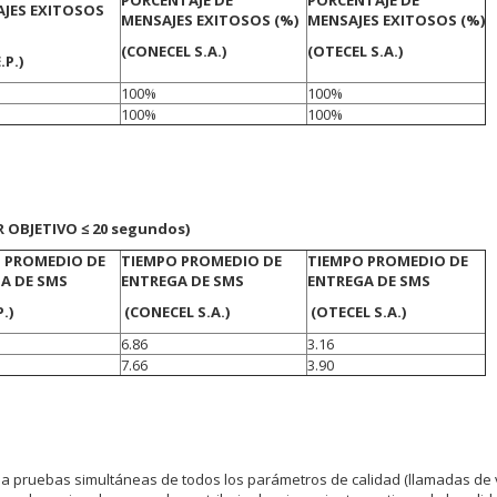
PORCENTAJE DE
PORCENTAJE DE
JES EXITOSOS
MENSAJES EXITOSOS (%)
MENSAJES EXITOSOS (%)
(CONECEL S.A.)
(OTECEL S.A.)
.P.)
100%
100%
100%
100%
 OBJETIVO ≤ 20 segundos)
 PROMEDIO DE
TIEMPO PROMEDIO DE
TIEMPO PROMEDIO DE
A DE SMS
ENTREGA DE SMS
ENTREGA DE SMS
.)
(CONECEL S.A.)
(OTECEL S.A.)
6.86
3.16
7.66
3.90
a pruebas simultáneas de todos los parámetros de calidad (llamadas de 