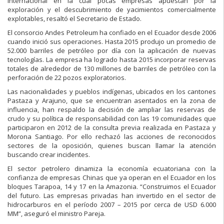
internacional en la cual pocas empresas apuestan por la
exploración y el descubrimiento de yacimientos comercialmente
explotables, resaltó el Secretario de Estado.
El consorcio Andes Petroleum ha confiado en el Ecuador desde 2006
cuando inició sus operaciones. Hasta 2015 produjo un promedio de
52.000 barriles de petróleo por día con la aplicación de nuevas
tecnologías. La empresa ha logrado hasta 2015 incorporar reservas
totales de alrededor de 130 millones de barriles de petróleo con la
perforación de 22 pozos exploratorios.
Las nacionalidades y pueblos indígenas, ubicados en los cantones
Pastaza y Arajuno, que se encuentran asentados en la zona de
influencia, han respaldo la decisión de ampliar las reservas de
crudo y su política de responsabilidad con las 19 comunidades que
participaron en 2012 de la consulta previa realizada en Pastaza y
Morona Santiago. Por ello rechazó las acciones de reconocidos
sectores de la oposición, quienes buscan llamar la atención
buscando crear incidentes.
El sector petrolero dinamiza la economía ecuatoriana con la
confianza de empresas Chinas que ya operan en el Ecuador en los
bloques Tarapoa, 14 y 17 en la Amazonia. “Construimos el Ecuador
del futuro. Las empresas privadas han invertido en el sector de
hidrocarburos en el período 2007 – 2015 por cerca de USD 6.000
MM”, aseguró el ministro Pareja.