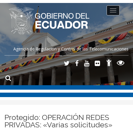
Toggle
navigation
Agencia de Regulación y Control de las Telecomunicaciones
Protegido: OPERACIÓN REDES
PRIVADAS: «Varias solicitudes»