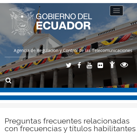
Toggle
navigation
Agencia de Regulación y Control de las Telecomunicaciones
Preguntas frecuentes relacionadas
con frecuencias y títulos habilitantes