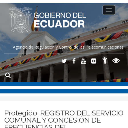
Toggle
navigation
Agencia de Regulación y Control de las Telecomunicaciones
Protegido: REGISTRO DEL SERVICIO
COMUNAL Y CONCESIÓN DE
FRECUENCIAS DEL