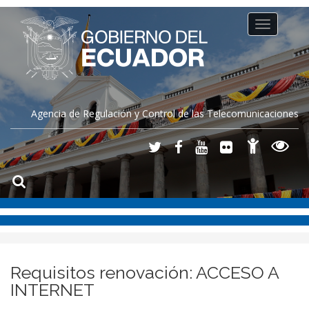
Toggle
navigation
Agencia de Regulación y Control de las Telecomunicaciones
Requisitos renovación: ACCESO A
INTERNET