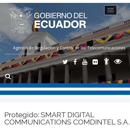
Toggle
navigation
Agencia de Regulación y Control de las Telecomunicaciones
Protegido: SMART DIGITAL
COMMUNICATIONS COMDINTEL S.A.