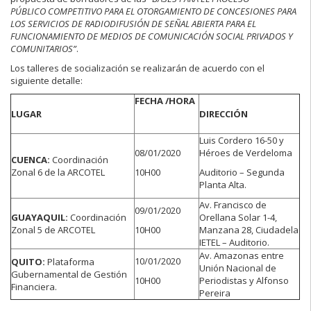
PÚBLICO
COMPETITIVO PARA EL OTORGAMIENTO DE CONCESIONES PARA
LOS SERVICIOS
DE RADIODIFUSIÓN DE SEÑAL ABIERTA PARA EL
FUNCIONAMIENTO DE MEDIOS
DE COMUNICACIÓN SOCIAL PRIVADOS Y
COMUNITARIOS”
.
Los talleres de socialización se realizarán de acuerdo con el
siguiente detalle:
FECHA /
HORA
LUGAR
DIRECCIÓN
Luis Cordero 16-50 y
08/01/2020
Héroes de Verdeloma
CUENCA:
Coordinación
Zonal 6 de la ARCOTEL
10H00
Auditorio – Segunda
Planta Alta.
Av. Francisco de
09/01/2020
GUAYAQUIL:
Coordinación
Orellana Solar 1-4,
Zonal 5 de ARCOTEL
10H00
Manzana 28, Ciudadela
IETEL – Auditorio.
Av. Amazonas entre
10/01/2020
QUITO:
Plataforma
Unión Nacional de
Gubernamental de Gestión
10H00
Periodistas y Alfonso
Financiera.
Pereira