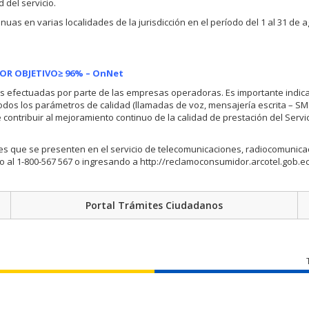
 del servicio.
uas en varias localidades de la jurisdicción en el período del 1 al 31 de a
OR OBJETIVO≥ 96% – OnNet
s efectuadas por parte de las empresas operadoras. Es importante indica
s los parámetros de calidad (llamadas de voz, mensajería escrita – SM
contribuir al mejoramiento continuo de la calidad de prestación del Servic
s que se presenten en el servicio de telecomunicaciones, radiocomunica
ijo al 1-800-567 567 o ingresando a http://reclamoconsumidor.arcotel.gob.ec
Portal Trámites Ciudadanos