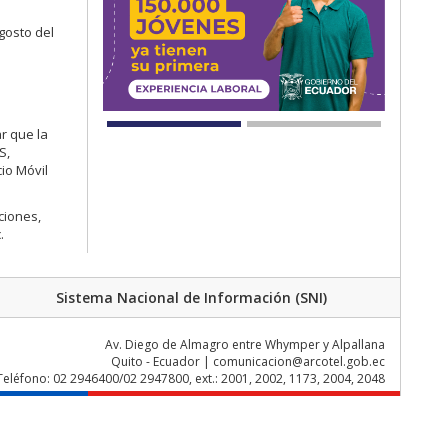
gosto del
r que la
S,
io Móvil
ciones,
.
Sistema Nacional de Información (SNI)
Av. Diego de Almagro entre Whymper y Alpallana
Quito - Ecuador | comunicacion@arcotel.gob.ec
Teléfono: 02 2946400/02 2947800, ext.: 2001, 2002, 1173, 2004, 2048