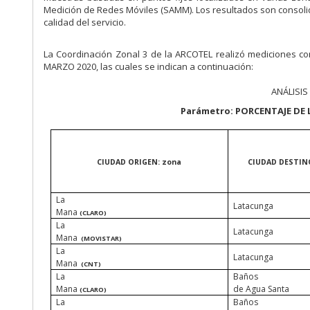
Medición de Redes Móviles (SAMM). Los resultados son consol
calidad del servicio.
La Coordinación Zonal 3 de la ARCOTEL realizó mediciones con
MARZO 2020, las cuales se indican a continuación:
ANÁLISI
Parámetro: PORCENTAJE DE
CIUDAD ORIGEN: zona
CIUDAD DESTIN
La
Latacunga
Mana
(CLARO)
La
Latacunga
Mana
(MOVISTAR)
La
Latacunga
Mana
(CNT)
La
Baños
Mana
de Agua Santa
(CLARO)
La
Baños