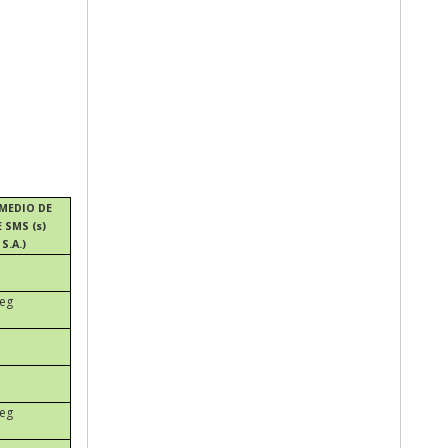
MEDIO DE
 SMS (s)
S.A.)
seg
seg