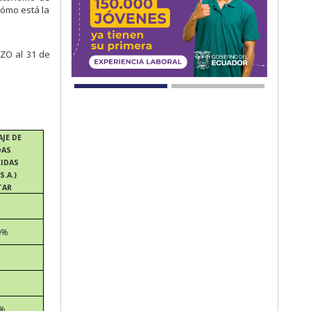
cómo está la
RZO al 31 de
JE DE
DAS
CIDAS
S.A.)
TAR
0%
7%