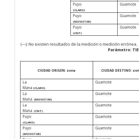
Puyo
Guamote
(CLARO)
Puyo
Guamote
(MOVISTAR)
Puyo
Guamote
(CNT)
(
—):
No existen
resultados de la medición o medición errónea.
Parámetro: TI
CIUDAD ORIGEN: zona
CIUDAD DESTINO: zo
La
Guamote
Mana
(CLARO)
La
Guamote
Mana
(MOVISTAR)
La
Guamote
Mana
(CNT)
Puyo
Guamote
(CLARO)
Puyo
Guamote
(MOVISTAR)