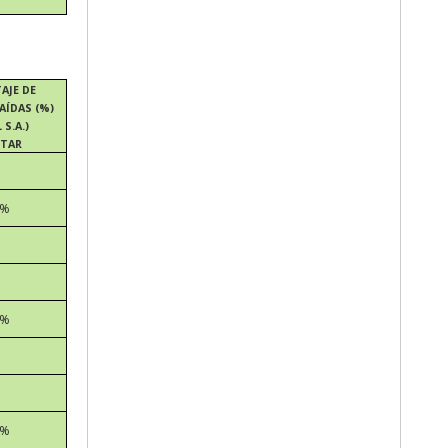
AJE DE
AÍDAS (%)
 S.A.)
TAR
0%
3%
0%