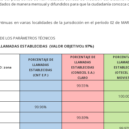
idados de manera mensual y difundidos para que la ciudadanía conozca 
tinuas en varias localidades de la jurisdicción en el período 02 de MA
S DE LOS PARÁMETROS TÉCNICOS
 LLAMADAS ESTABLECIDAS (VALOR OBJETIVO≥ 97%)
PORCENTAJE DE
PORCENTA
PORCENTAJE DE
LLAMADAS
LLAMA
LLAMADAS
O: zona
ESTABLECIDAS
ESTABLE
ESTABLECIDAS
(CONECEL S.A.)
(OTECEL 
(CNT E.P.)
CLARO
MOVIS
99.55%
100.0
99.96%
99.89%
99.9