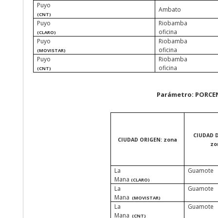
Puyo
Ambato
(CNT)
Puyo
Riobamba
oficina
(CLARO)
Puyo
Riobamba
oficina
(MOVISTAR)
Puyo
Riobamba
oficina
(CNT)
Parámetro: PORCE
CIUDAD 
CIUDAD ORIGEN: zona
zo
La
Guamote
Mana
(CLARO)
La
Guamote
Mana
(MOVISTAR)
La
Guamote
Mana
(CNT)