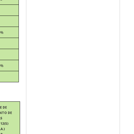
0%
0%
E DE
NTO DE
AS
 12(S)
A.)