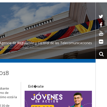
Agencia de Regulación y Control de las Telecomunicaciones
2018
Ent�rate
ediante
omo de
cómo está la
l 30 de