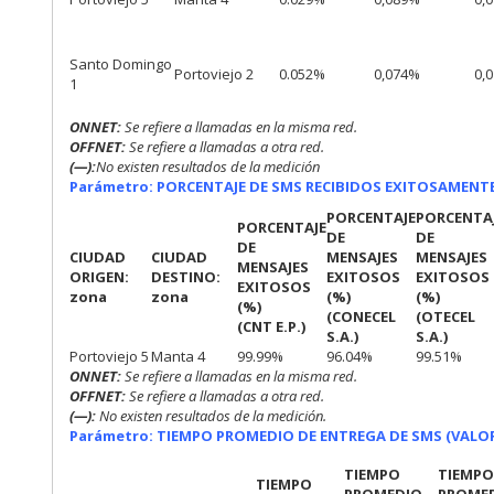
Santo Domingo
Portoviejo 2
0.052%
0,074%
0,
1
ONNET:
Se refiere a llamadas en la misma red.
OFFNET:
Se refiere a llamadas a otra red.
(—):
No existen resultados de la medición
Parámetro: PORCENTAJE DE SMS RECIBIDOS EXITOSAMENTE
PORCENTAJE
PORCENTA
PORCENTAJE
DE
DE
DE
CIUDAD
CIUDAD
MENSAJES
MENSAJES
MENSAJES
ORIGEN:
DESTINO:
EXITOSOS
EXITOSOS
EXITOSOS
zona
zona
(%)
(%)
(%)
(CONECEL
(OTECEL
(CNT E.P.)
S.A.)
S.A.)
Portoviejo 5
Manta 4
99.99%
96.04%
99.51%
ONNET:
Se refiere a llamadas en la misma red.
OFFNET:
Se refiere a llamadas a otra red.
(—):
No existen resultados de la medición.
Parámetro: TIEMPO PROMEDIO DE ENTREGA DE SMS (VALOR
TIEMPO
TIEMP
TIEMPO