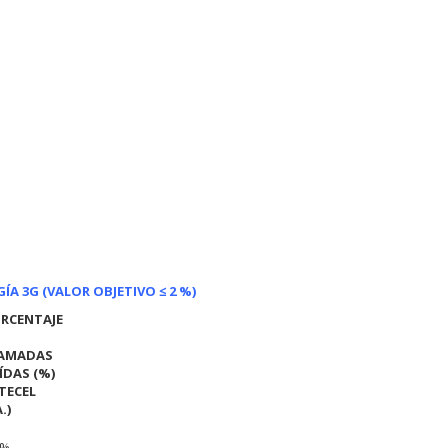
A 3G (VALOR OBJETIVO ≤ 2 %)
RCENTAJE
AMADAS
ÍDAS (%)
TECEL
.)
0%