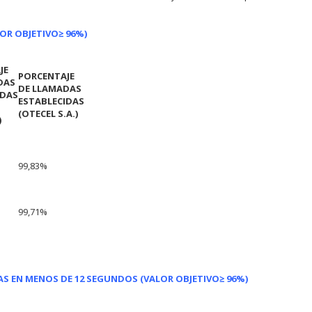
LOR OBJETIVO
≥ 96%)
JE
PORCENTAJE
DAS
DE LLAMADAS
IDAS
ESTABLECIDAS
(OTECEL S.A.)
)
99,83%
99,71%
AS EN MENOS DE 12 SEGUNDOS (VALOR OBJETIVO≥ 96%)