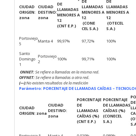
DE
DE
DE
CIUDAD
CIUDAD
LLAMADAS
LLAMADAS
LLAMADAS
ORIGEN:
DESTINO:
MENORES A
MENORES A
MENORES A
zona
zona
12
12
12
(CONE
(OTECEL
(CNT E.P.)
CEL S.A.)
S.A.)
Portoviejo
Manta 4
99,97%
97,72%
100%
5
Santo
Portoviejo
Domingo
100%
99,71%
100%
2
1
ONNET:
Se refiere a llamadas en la misma red.
OFFNET:
Se refiere a llamadas a otra red.
(—):
No existen resultados de la medición
Parámetro: PORCENTAJE DE LLAMADAS CAÍDAS – TECNOLOGÍ
PO
PORCENTAJE
PORCENTAJE
DE
CIUDAD
DE
DE LLAMADAS
CIUDAD
LL
DESTINO:
LLAMADAS
CAÍDAS (%)
ORIGEN: zona
CA
zona
CAÍDAS (%)
(CONECEL
(O
(CNT E.P.)
S.A.)
S.A
Portoviejo 5
Manta 4
0.029%
0,089%
0,