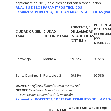
septiembre de 2018, las cuales se indican a continuación:
ANÁLISIS DE LOS PARÁMETROS TÉCNICOS
Parámetro: PORCENTAJE DE LLAMADAS ESTABLECIDAS (VA
PORCENTA
PORCENTAJE
DE LLAMA
CIUDAD ORIGEN:
CIUDAD
DE LLAMADAS
ESTABLEC
zona
DESTINO: zona
ESTABLECIDAS
(CO
(CNT E.P.)
NECEL S.A.
Portoviejo 5
Manta 4
99.95%
98.51%
Santo Domingo 1
Portoviejo 2
99,88%
99,58%
ONNET:
Se refiere a llamadas en la misma red.
OFFNET:
Se refiere a llamadas a otra red.
(—):
No existen resultados de la medición
Parámetro: PORCENTAJE DE ESTABLECIMIENTO DE LLAMAD
PORCENTAJE
PORCENTAJE
PORCENTAJE