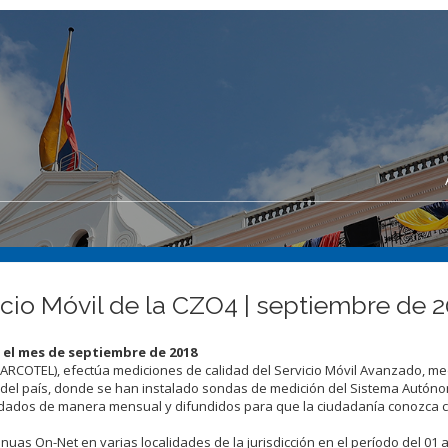
cio Móvil de la CZO4 | septiembre de 
a el mes de septiembre de 2018
(ARCOTEL), efectúa mediciones de calidad del Servicio Móvil Avanzado, m
 del país, donde se han instalado sondas de medición del Sistema Autón
idados de manera mensual y difundidos para que la ciudadanía conozca 
uas On-Net en varias localidades de la jurisdicción en el período del 01 a