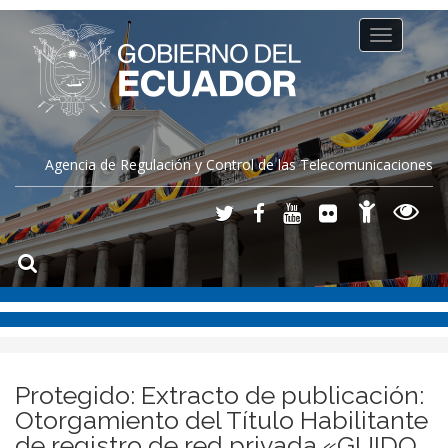
Toggle
navigation
Agencia de Regulación y Control de las Telecomunicaciones
Protegido: Extracto de publicación:
Otorgamiento del Título Habilitante
de registro de red privada «GUIDO