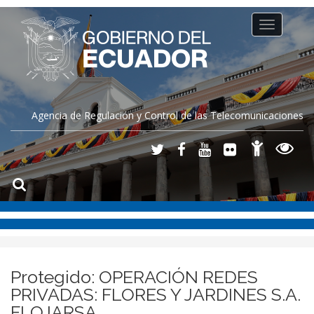
Toggle
navigation
Agencia de Regulación y Control de las Telecomunicaciones
Protegido: OPERACIÓN REDES
PRIVADAS: FLORES Y JARDINES S.A.
FLOJARSA