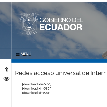
MENÚ
Redes acceso universal de Intern
[download id=»579″]
[download id=»580″]
[download id=»581″]