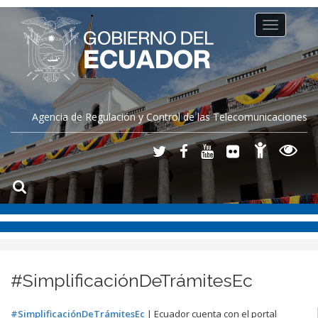
Toggle
navigation
Agencia de Regulación y Control de las Telecomunicaciones
#SimplificaciónDeTrámitesEc
#SimplificaciónDeTrámitesEc
| Ecuador cuenta con el portal