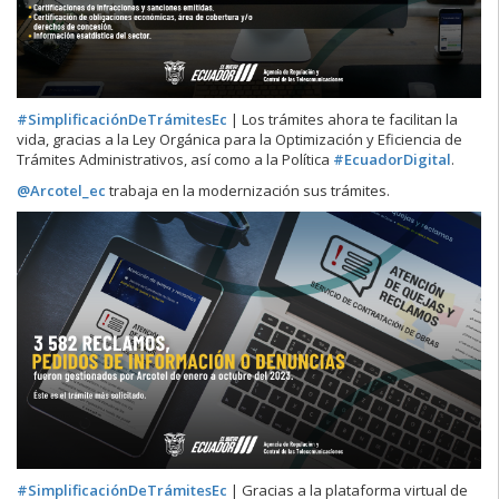
#SimplificaciónDeTrámitesEc
| Los trámites ahora te facilitan la
vida, gracias a la Ley Orgánica para la Optimización y Eficiencia de
Trámites Administrativos, así como a la Política
#EcuadorDigital
.
@Arcotel_ec
trabaja en la modernización sus trámites.
#SimplificaciónDeTrámitesEc
| Gracias a la plataforma virtual de