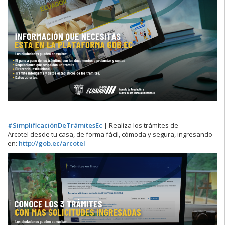
#SimplificaciónDeTrámitesEc
|
Realiza los trámites de
Arcotel
desde tu casa, de forma fácil, cómoda y segura, ingresando
en:
http://
gob.ec/arcotel