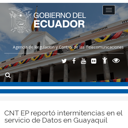
Toggle
navigation
Agencia de Regulación y Control de las Telecomunicaciones
​CNT EP reportó intermitencias en el
servicio de Datos en Guayaquil