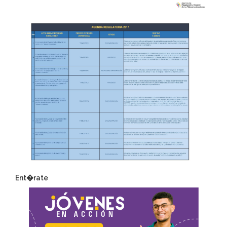
Ent�rate