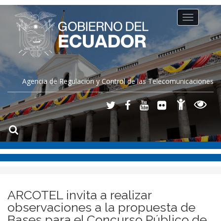
Toggle
navigation
Agencia de Regulación y Control de las Telecomunicaciones
ARCOTEL invita a realizar
observaciones a la propuesta de
Bases para el Concurso Público de