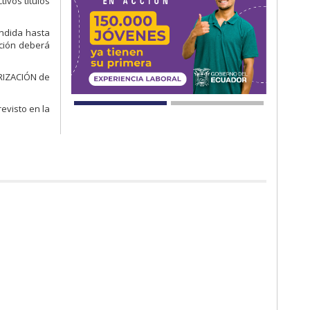
ivos títulos
endida hasta
ación deberá
ORIZACIÓN de
evisto en la