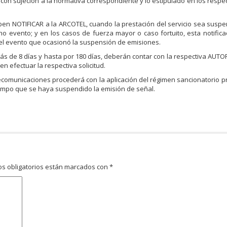
con sujeción a la normativa correspondiente y lo estipulado en los respect
deben NOTIFICAR a la ARCOTEL, cuando la prestación del servicio sea susp
ho evento; y en los casos de fuerza mayor o caso fortuito, esta notific
 el evento que ocasionó la suspensión de emisiones.
más de 8 días y hasta por 180 días, deberán contar con la respectiva AUT
n efectuar la respectiva solicitud.
lecomunicaciones procederá con la aplicación del régimen sancionatorio pr
empo que se haya suspendido la emisión de señal.
s obligatorios están marcados con
*