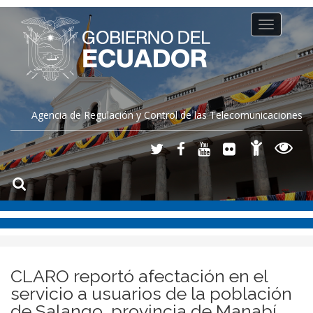
Toggle
navigation
Agencia de Regulación y Control de las Telecomunicaciones
CLARO reportó afectación en el
servicio a usuarios de la población
de Salango, provincia de Manabí