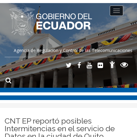
Toggle
navigation
Agencia de Regulación y Control de las Telecomunicaciones
CNT EP reportó posibles
Intermitencias en el servicio de
Datos en la ciudad de Quito