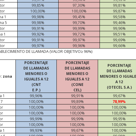
tor
99,85%
97,30%
99,81%
tor
100,00%
100,00%
99,87%
na 1
99,98%
99,45%
99,58%
na 5
99,98%
99,70%
99,46%
tor
99,91%
99,99%
99,96%
na 1
99,92%
99,72%
99,51%
tor
99,91%
99,97%
99,69%
tor
99,97%
99,96%
99,66%
ABLECIMIENTO DE LLAMADA (VALOR OBJETIVO≥ 96%)
PORCENTAJE
PORCENTAJE
PORCENTAJE
DE LLAMADAS
DE LLAMADAS
DE LLAMADAS
MENORES O
MENORES O
: zona
MENORES O IGUAL
IGUALES A 12
IGUALES A 12
A 12
(CNT
(CONE
(OTECEL S.A.)
E.P.)
CEL)
a 1
99,96%
99,91%
99,67%
17
100,00%
99,89%
78,99%
or
100,00%
100,00%
100,00%
or
100,00%
100,00%
100,00%
or
99,99%
99,99%
99,95%
or
100,00%
100,00%
100,00%
a 1
99,93%
99,67%
100,00%