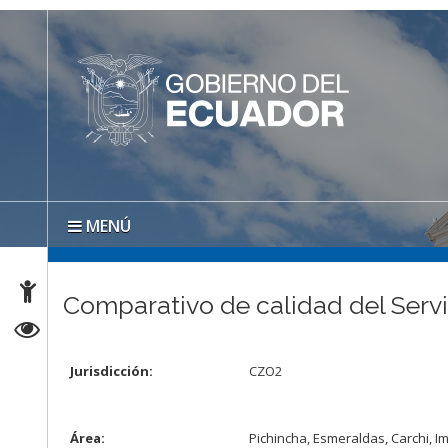
MENÚ
Comparativo de calidad del Serv
Jurisdicción:
CZO2
Área:
Pichincha, Esmeraldas, Carchi, 