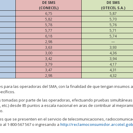
DE SMS
DE SMS
(CONECEL)
(OTECEL S.A.)
6,75
5,87
5,82
5,70
5,78
5,76
5,77
5,71
6,18
5,74
2,98
—
3,63
3,93
3,00
4,36
3,42
3,94
3,79
4,17
3,47
4,31
2,98
4,32
es para las operadoras del SMA, con la finalidad de que tengan insumos a
ecíficos.
 tomadas por parte de las operadoras, efectuando pruebas simultáneas 
 etc.) desde 85 puntos a escala nacional en aras de contribuir al mejoram
o.
s que se presenten en el servicio de telecomunicaciones, radiocomunica
jo al 1-800-567 567 o ingresando a
http://reclamoconsumidor.arcotel.gob