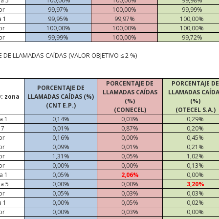
a 5
100,00%
100,00%
99,98%
or
99,97%
100,00%
99,99%
a 1
99,95%
99,97%
100,00%
or
100,00%
100,00%
100,00%
or
99,99%
100,00%
99,72%
 DE LLAMADAS CAÍDAS (VALOR OBJETIVO ≤ 2 %)
PORCENTAJE DE
PORCENTAJE DE
PORCENTAJE DE
LLAMADAS CAÍDAS
LLAMADAS CAÍD
: zona
LLAMADAS CAÍDAS (%)
(%)
(%)
(CNT E.P.)
(CONECEL)
(OTECEL S.A.)
a 1
0,14%
0,03%
0,29%
17
0,01%
0,87%
0,20%
or
0,16%
0,00%
0,45%
or
0,09%
0,01%
0,21%
or
1,31%
0,05%
1,02%
or
0,00%
0,00%
0,13%
a 1
0,05%
2,06%
0,00%
a 5
0,00%
0,00%
3,20%
or
0,05%
0,03%
0,03%
a 1
0,00%
0,05%
0,02%
or
0,00%
0,03%
0,00%