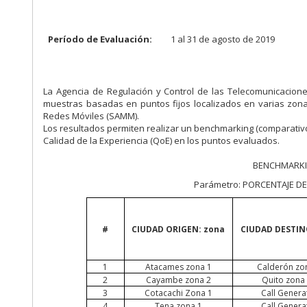
Período de Evaluación:
1 al 31 de agosto de 2019
La Agencia de Regulación y Control de las Telecomunicacione
muestras basadas en puntos fijos localizados en varias zon
Redes Móviles (SAMM).
Los resultados permiten realizar un benchmarking (comparativ
Calidad de la Experiencia (
QoE
) en los puntos evaluados.
BENCHMARKI
Parámetro: PORCENTAJE DE
#
CIUDAD ORIGEN: zona
CIUDAD DESTIN
1
Atacames
zona 1
Calderón zo
2
Cayambe zona 2
Quito zona
3
Cotacachi Zona 1
Call
Genera
4
Tena zona 1
Call
Genera