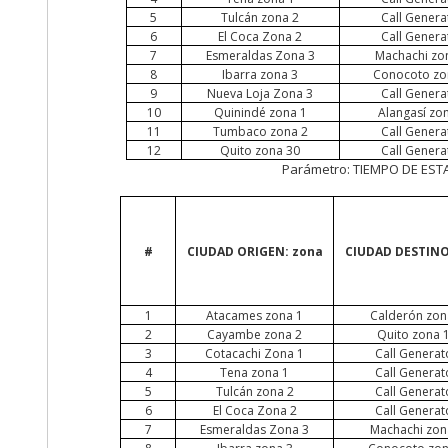
5
Tulcán zona 2
Call
Genera
6
El Coca Zona 2
Call
Genera
7
Esmeraldas Zona 3
Machachi zo
8
Ibarra zona 3
Conocoto zo
9
Nueva Loja Zona 3
Call
Genera
10
Quinindé zona 1
Alangasí zo
11
Tumbaco zona 2
Call
Genera
12
Quito zona 30
Call
Genera
Parámetro: TIEMPO DE EST
#
CIUDAD ORIGEN: zona
CIUDAD DESTINO
1
Atacames
zona 1
Calderón zon
2
Cayambe zona 2
Quito zona 
3
Cotacachi Zona 1
Call
Generat
4
Tena zona 1
Call
Generat
5
Tulcán zona 2
Call
Generat
6
El Coca Zona 2
Call
Generat
7
Esmeraldas Zona 3
Machachi zon