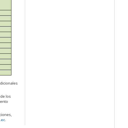
dicionales
de los
iento
ciones,
.ec
.