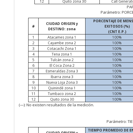
12
Quito zona 30
Call
Generat
PA
Parámetro: PORC
PORCENTAJE DE MENS
CIUDAD ORIGEN y
#
EXITOSOS (%)
DESTINO: zona
(CNT E.P.)
1
Atacames
zona 1
100%
2
Cayambe zona 2
100%
3
Cotacachi Zona 1
100%
4
Tena zona 1
100%
5
Tulcán zona 2
100%
6
El Coca Zona 2
100%
7
Esmeraldas Zona 3
100%
8
Ibarra zona 3
100%
9
Nueva Loja Zona 3
100%
10
Quinindé zona 1
100%
11
Tumbaco zona 2
100%
12
Quito zona 30
100%
(—):
No existen resultados de la medición.
Parámetro: T
TIEMPO PROMEDIO DE E
CIUDAD ORIGEN y