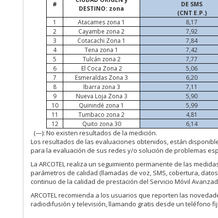
#
DE SMS
DESTINO: zona
(CNT E.P.)
1
Atacames
zona 1
8,17
2
Cayambe zona 2
7,92
3
Cotacachi Zona 1
7,84
4
Tena zona 1
7,42
5
Tulcán zona 2
7,77
6
El Coca Zona 2
5,06
7
Esmeraldas Zona 3
6,20
8
Ibarra zona 3
7,11
9
Nueva Loja Zona 3
5,90
10
Quinindé zona 1
5,99
11
Tumbaco zona 2
4,81
12
Quito zona 30
6,14
(—):
No existen resultados de la medición.
Los resultados de las evaluaciones obtenidos, están disponibl
para la evaluación de sus redes y/o solución de problemas esp
La ARCOTEL realiza un seguimiento permanente de las medidas
parámetros de calidad (llamadas de voz, SMS, cobertura, datos,
continuo de la calidad de prestación del Servicio Móvil Avanzad
ARCOTEL recomienda a los usuarios que reporten las novedade
radiodifusión y televisión, llamando gratis desde un teléfono fi