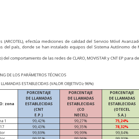
s (ARCOTEL), efectúa mediciones de calidad del Servicio Móvil Avanza
as del país, donde se han instalado equipos del Sistema Autónomo de 
o) del comportamiento de las redes de CLARO, MOVISTAR y CNT EP para de
NG DE LOS PARÁMETROS TÉCNICOS
 LLAMADAS ESTABLECIDAS (VALOR OBJETIVO≥ 96%)
PORCENTAJE
PORCENTAJE
PORCENTAJE
DE LLAMADAS
DE LLAMADAS
DE LLAMADAS
O: zona
ESTABLECIDAS
ESTABLECIDAS
ESTABLECIDAS
(CNT
(CO
(OTECEL
E.P.)
NECEL)
S.A.)
na 1
99,42%
99,27%
75,24%
 17
99,43%
99,35%
78,32%
tor
99,89%
99,99%
99,84%
tor
99,91%
99,96%
99,93%