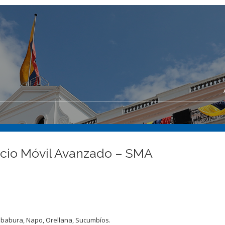
icio Móvil Avanzado – SMA
Imbabura, Napo, Orellana, Sucumbíos.