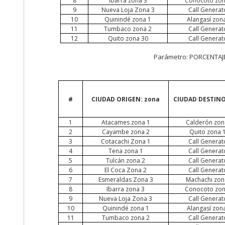
8
Ibarra zona 3
Conocoto zon
9
Nueva Loja Zona 3
Call
Generat
10
Quinindé zona 1
Alangasí zon
11
Tumbaco zona 2
Call
Generat
12
Quito zona 30
Call
Generat
Parámetro: PORCENTAJE
#
CIUDAD ORIGEN: zona
CIUDAD DESTINO
1
Atacames
zona 1
Calderón zon
2
Cayambe zona 2
Quito zona 
3
Cotacachi Zona 1
Call
Generat
4
Tena zona 1
Call
Generat
5
Tulcán zona 2
Call
Generat
6
El Coca Zona 2
Call
Generat
7
Esmeraldas Zona 3
Machachi zon
8
Ibarra zona 3
Conocoto zon
9
Nueva Loja Zona 3
Call
Generat
10
Quinindé zona 1
Alangasí zon
11
Tumbaco zona 2
Call
Generat