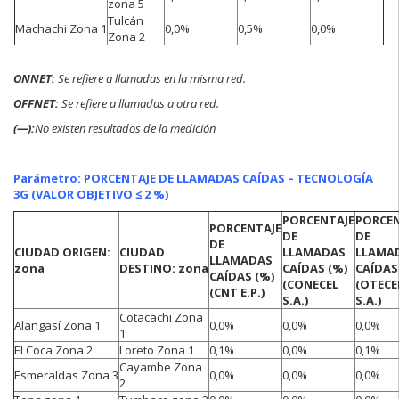
zona 5
Tulcán
Machachi Zona 1
0,0%
0,5%
0,0%
Zona 2
ONNET:
Se refiere a
llamadas en la misma red.
OFFNET:
Se refiere a llamadas a otra red.
(—):
No existen resultados de la medición
Parámetro: PORCENTAJE DE LLAMADAS CAÍDAS – TECNOLOGÍA
3G (VALOR OBJETIVO ≤ 2 %)
PORCENTAJE
PORCEN
PORCENTAJE
DE
DE
DE
CIUDAD ORIGEN:
CIUDAD
LLAMADAS
LLAMA
LLAMADAS
zona
DESTINO: zona
CAÍDAS (%)
CAÍDAS
CAÍDAS (%)
(CONECEL
(OTECE
(CNT E.P.)
S.A.)
S.A.)
Cotacachi Zona
Alangasí Zona 1
0,0%
0,0%
0,0%
1
El Coca Zona 2
Loreto Zona 1
0,1%
0,0%
0,1%
Cayambe Zona
Esmeraldas Zona 3
0,0%
0,0%
0,0%
2