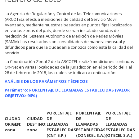
La Agencia de Regulación y Control de las Telecomunicaciones
(ARCOTEL), efectúa mediciones de calidad del Servicio Móvil
Avanzado, mediante muestras basadas en puntos fijos localizados
en varias zonas del país, donde se han instalado sondas de
medición del Sistema Autónomo de Medición de Redes Móviles
(SAMM). Los resultados son consolidados de manera mensual y
difundidos para que la ciudadanía conozca cómo está la calidad del
servicio.
La Coordinación Zonal 2 de la ARCOTEL realizó mediciones continuas
On-Net en varias localidades de la jurisdicción en el período del 1 al
28 de febrero de 2018, las cuales se indican a continuación:
ANÁLISIS DE LOS PARÁMETROS TÉCNICOS
Parámetro: PORCENTAJE DE LLAMADAS ESTABLECIDAS (VALOR
OBJETIVO
≥ 96%)
PORCENTAJE
PORCENTAJE
PORCENTAJE
CIUDAD
CIUDAD
DE
DE
DE
ORIGEN:
DESTINO:
LLAMADAS
LLAMADAS
LLAMADAS
zona
zona
ESTABLECIDAS
ESTABLECIDAS
ESTABLECIDAS
(CNT E.P.)
(CO
NECEL S.A.)
(OTECEL S.A.)