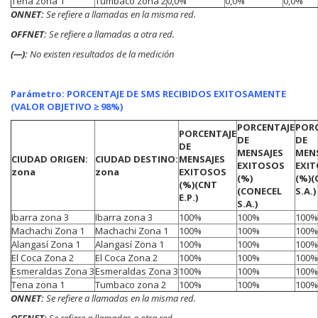
Tena zona 1
Tumbaco zona 2
0,0%
0,0%
0,0%
ONNET:
Se refiere a
llamadas en la misma red.
OFFNET:
Se refiere a llamadas a otra red.
(—):
No existen resultados de la medición
Parámetro: PORCENTAJE DE SMS RECIBIDOS EXITOSAMENTE
(VALOR OBJETIVO ≥ 98%)
PORCENTAJE
POR
PORCENTAJE
DE
DE
DE
MENSAJES
MEN
CIUDAD ORIGEN:
CIUDAD DESTINO:
MENSAJES
EXITOSOS
EXI
zona
zona
EXITOSOS
(%)
(%)
(
(%)
(CNT
(CONECEL
S.A.)
E.P.)
S.A.)
Ibarra zona 3
Ibarra zona 3
100%
100%
100%
Machachi Zona 1
Machachi Zona 1
100%
100%
100%
Alangasí Zona 1
Alangasí Zona 1
100%
100%
100%
El Coca Zona 2
El Coca Zona 2
100%
100%
100%
Esmeraldas Zona 3
Esmeraldas Zona 3
100%
100%
100%
Tena zona 1
Tumbaco zona 2
100%
100%
100%
ONNET:
Se refiere a
llamadas en la misma red.
OFFNET:
Se refiere a llamadas a otra red.