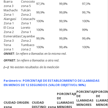
Ibarra
Conocoto
97,3%
99,8%
97,3%
zona 3
zona 5
Machachi
Tulcán
99,9%
99,8%
99,7%
Zona 1
Zona 2
Alangasí
Cotacachi
100%
99,9%
100%
Zona 1
Zona 1
El Coca
Loreto
100%
99,8%
99%
Zona 2
Zona 1
Esmeraldas
Cayambe
99,9%
99,8%
99,4%
Zona 3
Zona 2
Tena
Tumbaco
100%
99,4%
100%
zona 1
zona 2
ONNET:
Se refiere a
llamadas en la misma red.
OFFNET:
Se refiere a llamadas a otra red.
(—):
No existen resultados de la medición
Parámetro: PORCENTAJE DE ESTABLECIMIENTO DE LLAMADAS
EN MENOS DE 12 SEGUNDOS (VALOR OBJETIVO
≥ 96%)
PORCENTAJE
PORCEN
PORCENTAJE
DE
DE
DE
LLAMADAS
LLAMA
CIUDAD ORIGEN:
CIUDAD
LLAMADAS
MENORES
MENOR
zona
DESTINO: zona
MENORES