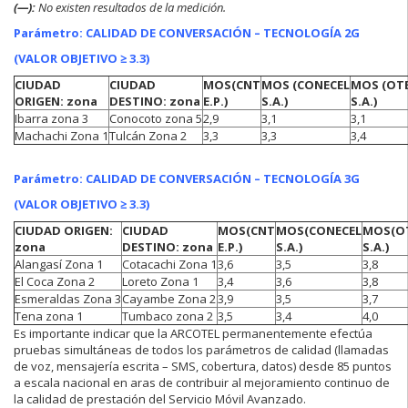
(—):
No existen resultados de la medición.
Parámetro: CALIDAD DE CONVERSACIÓN – TECNOLOGÍA 2G
(VALOR OBJETIVO ≥ 3.3)
CIUDAD
CIUDAD
MOS
(CNT
MOS
(CONECEL
MOS
(OT
ORIGEN: zona
DESTINO: zona
E.P.)
S.A.)
S.A.)
Ibarra zona 3
Conocoto zona 5
2,9
3,1
3,1
Machachi Zona 1
Tulcán Zona 2
3,3
3,3
3,4
Parámetro: CALIDAD DE CONVERSACIÓN – TECNOLOGÍA 3G
(VALOR OBJETIVO ≥ 3.3)
CIUDAD ORIGEN:
CIUDAD
MOS
(CNT
MOS
(CONECEL
MOS
(O
zona
DESTINO: zona
E.P.)
S.A.)
S.A.)
Alangasí Zona 1
Cotacachi Zona 1
3,6
3,5
3,8
El Coca Zona 2
Loreto Zona 1
3,4
3,6
3,8
Esmeraldas Zona 3
Cayambe Zona 2
3,9
3,5
3,7
Tena zona 1
Tumbaco zona 2
3,5
3,4
4,0
Es importante indicar que la ARCOTEL permanentemente efectúa
pruebas simultáneas de todos los parámetros de calidad (llamadas
de voz, mensajería escrita – SMS, cobertura, datos) desde 85 puntos
a escala nacional en aras de contribuir al mejoramiento continuo de
la calidad de prestación del Servicio Móvil Avanzado.