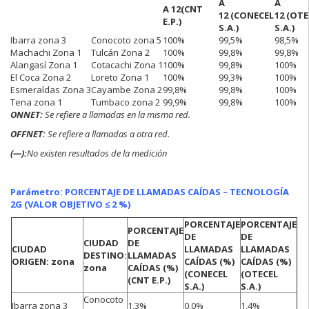
A
A
A 12
(CNT
12
(CONE
CEL
12
(OTE
E.P.)
S.A.)
S.A.)
Ibarra zona 3
Conocoto zona 5
100%
99,5%
98,5%
Machachi Zona 1
Tulcán Zona 2
100%
99,8%
99,8%
Alangasí Zona 1
Cotacachi Zona 1
100%
99,8%
100%
El Coca Zona 2
Loreto Zona 1
100%
99,3%
100%
Esmeraldas Zona 3
Cayambe Zona 2
99,8%
99,8%
100%
Tena zona 1
Tumbaco zona 2
99,9%
99,8%
100%
ONNET:
Se refiere a
llamadas en la misma red.
OFFNET:
Se refiere a llamadas a otra red.
(—):
No existen resultados de la medición
Parámetro: PORCENTAJE DE LLAMADAS CAÍDAS – TECNOLOGÍA
2G (VALOR OBJETIVO ≤ 2 %)
PORCENTAJE
PORCENTAJE
PORCENTAJE
DE
DE
CIUDAD
DE
CIUDAD
LLAMADAS
LLAMADAS
DESTINO:
LLAMADAS
ORIGEN: zona
CAÍDAS (%)
CAÍDAS (%)
zona
CAÍDAS (%)
(CONECEL
(OTECEL
(CNT E.P.)
S.A.)
S.A.)
Conocoto
Ibarra zona 3
1,3%
0,0%
1,4%