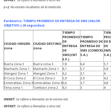
(—):
No existen resultados de la medición.
Parámetro: TIEMPO PROMEDIO DE ENTREGA DE SMS (VALOR
OBJETIVO ≤ 20 segundos)
TIEMPO
TIE
PROMEDIO
TIEMPO
PRO
DE
PROMEDIO DE
DE 
CIUDAD ORIGEN:
CIUDAD DESTINO:
ENTREGA
ENTREGA DE
DE
zona
zona
DE
SMS
(CONECEL
SMS
SMS
(CNT
S.A.)
S.A.)
E.P.)
Ibarra zona 3
Ibarra zona 3
7,8
6,4
5,7
Machachi Zona 1
Machachi Zona 1
8,1
5,7
5,8
Alangasí Zona 1
Alangasí Zona 1
6,2
3,1
4
El Coca Zona 2
El Coca Zona 2
5,9
2,9
4,3
Esmeraldas Zona 3
Esmeraldas Zona 3
6,6
3,7
4,8
Tena zona 1
Tumbaco zona 2
6,3
3
4
ONNET:
Se refiere a
llamadas en la misma red.
OFFNET:
Se refiere a llamadas a otra red.