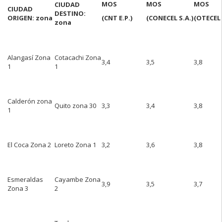
MOS
MOS
MOS
CIUDAD
CIUDAD
DESTINO:
ORIGEN: zona
(CNT E.P.)
(CONECEL S.A.)
(OTECEL 
zona
Alangasí Zona
Cotacachi Zona
3,4
3,5
3,8
1
1
Calderón zona
Quito zona 30
3,3
3,4
3,8
1
El Coca Zona 2
Loreto Zona 1
3,2
3,6
3,8
Esmeraldas
Cayambe Zona
3,9
3,5
3,7
Zona 3
2