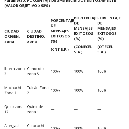
Parámetro: PORCENTAJE DE SMS RECIBIDOS EXITOSAMENTE
(VALOR OBJETIVO ≥ 98%)
PORCENTAJE
PORCENTAJE
PORCENTAJE
DE
DE
DE
MENSAJES
MENSAJES
MENSAJES
CIUDAD
CIUDAD
EXITOSOS
EXITOSOS
EXITOSOS
ORIGEN:
DESTINO:
(%)
(%)
(%)
zona
zona
(CONECEL
(OTECEL
(CNT E.P.)
S.A.)
S.A.)
Ibarra zona
Conocoto
100%
100%
100%
3
zona 5
Machachi
Tulcán Zona
100%
100%
100%
Zona 1
2
Quito zona
Quinindé
—
—
—
17
zona 1
Alangasí
Cotacachi
100%
100%
100%