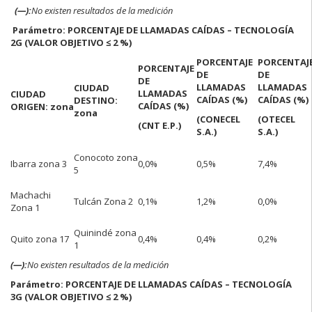
(—):
No existen resultados de la medición
Parámetro: PORCENTAJE DE LLAMADAS CAÍDAS – TECNOLOGÍA
2G (VALOR OBJETIVO ≤ 2 %)
PORCENTAJE
PORCENTAJ
PORCENTAJE
DE
DE
DE
LLAMADAS
LLAMADAS
CIUDAD
LLAMADAS
CIUDAD
CAÍDAS (%)
CAÍDAS (%)
DESTINO:
CAÍDAS (%)
ORIGEN: zona
zona
(CONECEL
(OTECEL
(CNT E.P.)
S.A.)
S.A.)
Conocoto zona
Ibarra zona 3
0,0%
0,5%
7,4%
5
Machachi
Tulcán Zona 2
0,1%
1,2%
0,0%
Zona 1
Quinindé zona
Quito zona 17
0,4%
0,4%
0,2%
1
(—):
No existen resultados de la medición
Parámetro: PORCENTAJE DE LLAMADAS CAÍDAS – TECNOLOGÍA
3G (VALOR OBJETIVO ≤ 2 %)