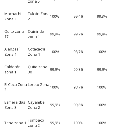
zona 5
Machachi
Tulcán Zona
100%
99,4%
99,3%
Zona 1
2
Quito zona
Quinindé
99,9%
99,7%
99,8%
17
zona 1
Alangasí
Cotacachi
100%
98,7%
100%
Zona 1
Zona 1
Calderón
Quito zona
99,9%
99,8%
99,9%
zona 1
30
El Coca Zona
Loreto Zona
100%
98,7%
100%
2
1
Esmeraldas
Cayambe
99,9%
99,8%
100%
Zona 3
Zona 2
Tumbaco
Tena zona 1
99,9%
100%
100%
zona 2