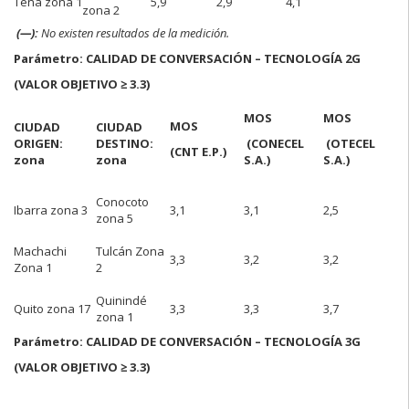
Tena zona 1
5,9
2,9
4,1
zona 2
(—):
No existen resultados de la medición.
Parámetro: CALIDAD DE CONVERSACIÓN – TECNOLOGÍA 2G
(VALOR OBJETIVO ≥ 3.3)
MOS
MOS
MOS
CIUDAD
CIUDAD
ORIGEN:
DESTINO:
(CONECEL
(OTECEL
(CNT E.P.)
zona
zona
S.A.)
S.A.)
Conocoto
Ibarra zona 3
3,1
3,1
2,5
zona 5
Machachi
Tulcán Zona
3,3
3,2
3,2
Zona 1
2
Quinindé
Quito zona 17
3,3
3,3
3,7
zona 1
Parámetro: CALIDAD DE CONVERSACIÓN – TECNOLOGÍA 3G
(VALOR OBJETIVO ≥ 3.3)