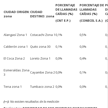
PORCENTAJE
PORCENTAJE DE
P
DE LLAMADAS
LLAMADAS
D
CIUDAD ORIGEN:
CIUDAD
CAÍDAS (%)
CAÍDAS (%)
C
zona
DESTINO: zona
(CNT E.P.)
(CONECEL S.A.)
(
Alangasí Zona 1
Cotacachi Zona 1
0,1%
0,5%
0
Calderón zona 1
Quito zona 30
0,1%
0,0%
0
El Coca Zona 2
Loreto Zona 1
0,0%
0,4%
0
Esmeraldas Zona
Cayambe Zona 2
0,0%
0,1%
0
3
Tena zona 1
Tumbaco zona 2
0,0%
0,0%
0
(—):
No existen resultados de la medición