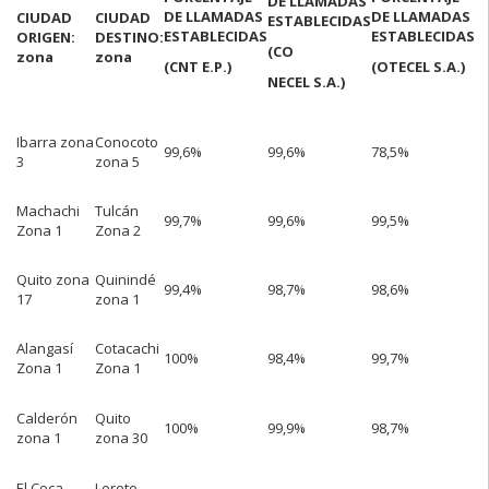
DE LLAMADAS
DE LLAMADAS
DE LLAMADAS
CIUDAD
CIUDAD
ESTABLECIDAS
ESTABLECIDAS
ESTABLECIDAS
ORIGEN:
DESTINO:
(CO
zona
zona
(CNT E.P.)
(OTECEL S.A.)
NECEL S.A.)
Ibarra zona
Conocoto
99,6%
99,6%
78,5%
3
zona 5
Machachi
Tulcán
99,7%
99,6%
99,5%
Zona 1
Zona 2
Quito zona
Quinindé
99,4%
98,7%
98,6%
17
zona 1
Alangasí
Cotacachi
100%
98,4%
99,7%
Zona 1
Zona 1
Calderón
Quito
100%
99,9%
98,7%
zona 1
zona 30
El Coca
Loreto