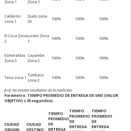
Zona 1
Zona 1
Calderón
Quito zona
100%
100%
100%
zona 1
30
El Coca Zona
Loreto Zona
100%
100%
100%
2
1
Esmeraldas
Cayambe
100%
100%
100%
Zona 3
Zona 2
Tumbaco
Tena zona 1
100%
100%
100%
zona 2
(—):
No existen resultados de la medición.
Parámetro: TIEMPO PROMEDIO DE ENTREGA DE SMS (VALOR
OBJETIVO ≤ 20 segundos)
TIEMPO
TIEMPO
TIEMPO
PROMEDIO
PROMEDIO
PROMEDIO
DE
DE
DE
CIUDAD
CIUDAD
ENTREGA
ENTREGA
ENTREGA
ORIGEN:
DESTINO: