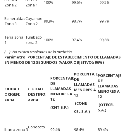
100%
99,6%
99,5%
Zona 2
Zona 1
Esmeraldas
Cayambe
99,9%
98,7%
99,7%
Zona 3
Zona 2
Tena zona
Tumbaco
100%
97,4%
99,8%
1
zona 2
(—):
No existen resultados de la medición
Parámetro: PORCENTAJE DE ESTABLECIMIENTO DE LLAMADAS
EN MENOS DE 12 SEGUNDOS (VALOR OBJETIVO
≥ 96%)
PORCENTAJE
PORCENTAJE
PORCENTAJE
DE
DE
DE
LLAMADAS
LLAMADAS
LLAMADAS
CIUDAD
CIUDAD
MENORES A
MENORES A
MENORES A
ORIGEN:
DESTINO:
12
12
12
zona
zona
(CONE
(OTECEL
(CNT E.P.)
S.A.)
CEL S.A.)
Conocoto
Ibarra zona 3
99,4%
98,4%
89,4%