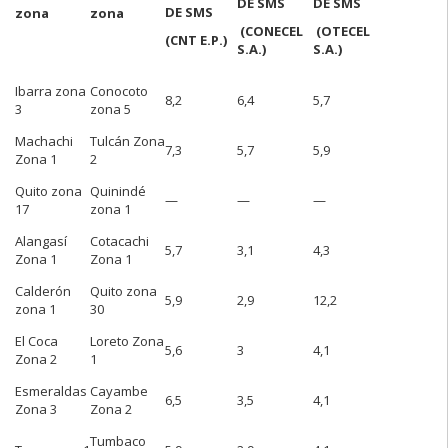
DE SMS
DE SMS
DE SMS
zona
zona
(CONECEL
(OTECEL
(CNT E.P.)
S.A.)
S.A.)
Ibarra zona
Conocoto
8,2
6,4
5,7
3
zona 5
Machachi
Tulcán Zona
7,3
5,7
5,9
Zona 1
2
Quito zona
Quinindé
—
—
—
17
zona 1
Alangasí
Cotacachi
5,7
3,1
4,3
Zona 1
Zona 1
Calderón
Quito zona
5,9
2,9
12,2
zona 1
30
El Coca
Loreto Zona
5,6
3
4,1
Zona 2
1
Esmeraldas
Cayambe
6,5
3,5
4,1
Zona 3
Zona 2
Tumbaco