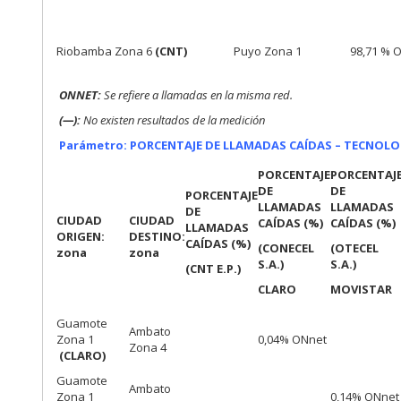
Riobamba Zona 6
(CNT)
Puyo Zona 1
98,71 % 
ONNET:
Se refiere a llamadas en la misma red.
(—):
No existen resultados de la medición
Parámetro: PORCENTAJE DE LLAMADAS CAÍDAS – TECNOLO
PORCENTAJE
PORCENTAJ
DE
DE
PORCENTAJE
LLAMADAS
LLAMADAS
DE
CIUDAD
CIUDAD
CAÍDAS (%)
CAÍDAS (%)
LLAMADAS
ORIGEN:
DESTINO:
CAÍDAS (%)
(CONECEL
(OTECEL
zona
zona
S.A.)
S.A.)
(CNT E.P.)
CLARO
MOVISTAR
Guamote
Ambato
Zona 1
0,04% ONnet
Zona 4
(CLARO)
Guamote
Ambato
Zona 1
0,14% ONnet