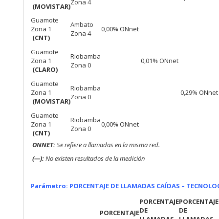
Zona 4
(MOVISTAR)
Guamote
Ambato
Zona 1
0,00% ONnet
Zona 4
(CNT)
Guamote
Riobamba
Zona 1
0,01% ONnet
Zona 0
(CLARO)
Guamote
Riobamba
Zona 1
0,29% ONnet
Zona 0
(MOVISTAR)
Guamote
Riobamba
Zona 1
0,00% ONnet
Zona 0
(CNT)
ONNET:
Se refiere a llamadas en la misma red.
(—):
No existen resultados de la medición
Parámetro: PORCENTAJE DE LLAMADAS CAÍDAS – TECNOLO
PORCENTAJE
PORCENTAJE
DE
DE
PORCENTAJE