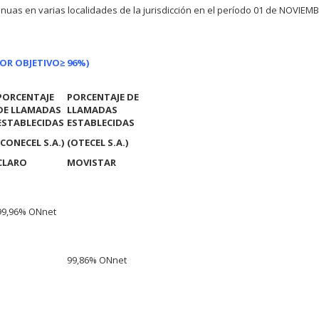
nuas en varias localidades de la jurisdicción en el período 01 de NOVIEMB
LOR OBJETIVO
≥ 96%)
PORCENTAJE
PORCENTAJE DE
DE LLAMADAS
LLAMADAS
ESTABLECIDAS
ESTABLECIDAS
(CONECEL S.A.)
(OTECEL S.A.)
CLARO
MOVISTAR
99,96% ONnet
99,86% ONnet