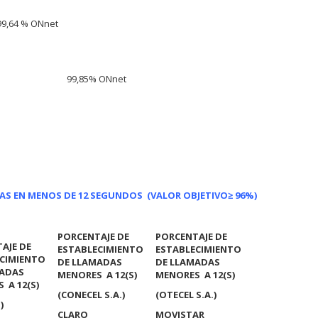
99,64 % ONnet
99,85% ONnet
DAS EN MENOS DE 12 SEGUNDOS
(VALOR OBJETIVO
≥ 96%)
PORCENTAJE DE
PORCENTAJE DE
AJE DE
ESTABLECIMIENTO
ESTABLECIMIENTO
CIMIENTO
DE LLAMADAS
DE LLAMADAS
MADAS
MENORES A 12(S)
MENORES A 12(S)
 A 12(S)
(CONECEL S.A.)
(OTECEL S.A.)
)
CLARO
MOVISTAR