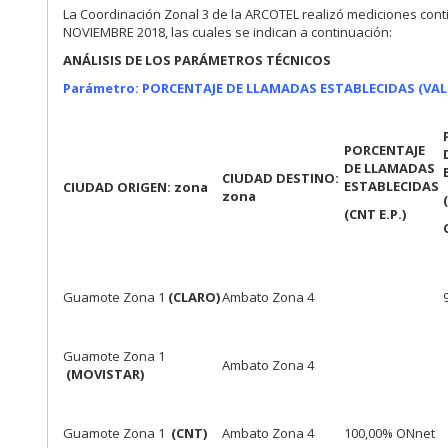
La Coordinación Zonal 3 de la ARCOTEL realizó mediciones conti
NOVIEMBRE 2018, las cuales se indican a continuación:
ANÁLISIS DE LOS PARÁMETROS TÉCNICOS
Parámetro: PORCENTAJE DE LLAMADAS ESTABLECIDAS
(VA
PORCENTAJE
DE LLAMADAS
CIUDAD DESTINO:
ESTABLECIDAS
CIUDAD ORIGEN: zona
zona
(CNT E.P.)
Guamote Zona 1
(CLARO)
Ambato Zona 4
Guamote Zona 1
Ambato Zona 4
(MOVISTAR)
Guamote Zona 1
(CNT)
Ambato Zona 4
100,00% ONnet