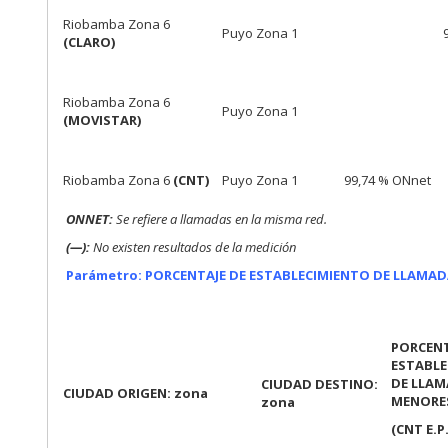
Riobamba Zona 6
Puyo Zona 1
(CLARO)
Riobamba Zona 6
Puyo Zona 1
(MOVISTAR)
Riobamba Zona 6
(CNT)
Puyo Zona 1
99,74 % ONnet
ONNET:
Se refiere a llamadas en la misma red.
(—):
No existen resultados de la medición
Parámetro: PORCENTAJE DE ESTABLECIMIENTO DE LLAMA
PORCENT
ESTABLE
DE LLA
CIUDAD DESTINO:
CIUDAD ORIGEN: zona
MENORES
zona
(CNT E.P.