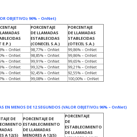
LOR OBJETIVO
≥ 96% – OnNet)
CENTAJE
PORCENTAJE
PORCENTAJE
LLAMADAS
DE LLAMADAS
DE LLAMADAS
ABLECIDAS
ESTABLECIDAS
STABLECIDAS
 E.P.)
(CONECEL S.A.)
(OTECEL S.A.)
8% – OnNet
98,77% – OnNet
99,86% – OnNet
0% – OnNet
98,85% – OnNet
99,86% – OnNet
5% – OnNet
99,91% – OnNet
99,65% – OnNet
3% – OnNet
99,32% – OnNet
99,21% – OnNet
6% – OnNet
92,45% – OnNet
92,55% – OnNet
7% – OnNet
99,08% – OnNet
100,00% – OnNet
AS EN MENOS DE 12 SEGUNDOS (VALOR OBJETIVO
≥ 96% – OnNet)
PORCENTAJE
TAJE DE
PORCENTAJE DE
DE
ECIMIENTO
ESTABLECIMIENTO
ESTABLECIMIENTO
MADAS
DE LLAMADAS
DE LLAMADAS
S A 12(S)
MENORES A 12(S)