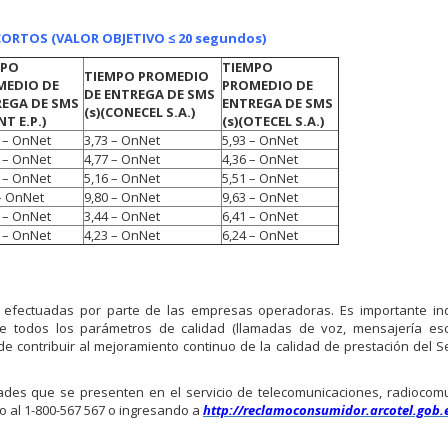
ORTOS (VALOR OBJETIVO ≤ 20 segundos)
MPO
TIEMPO
TIEMPO PROMEDIO
MEDIO DE
PROMEDIO DE
DE ENTREGA DE SMS
EGA DE SMS
ENTREGA DE SMS
(s)
(CONECEL S.A.)
NT E.P.)
(s)
(OTECEL S.A.)
 – OnNet
3,73 – OnNet
5,93 – OnNet
 – OnNet
4,77 – OnNet
4,36 – OnNet
 – OnNet
5,16 – OnNet
5,51 – OnNet
– OnNet
9,80 – OnNet
9,63 – OnNet
 – OnNet
3,44 – OnNet
6,41 – OnNet
 – OnNet
4,23 – OnNet
6,24 – OnNet
 efectuadas por parte de las empresas operadoras. Es importante ind
todos los parámetros de calidad (llamadas de voz, mensajería esc
e contribuir al mejoramiento continuo de la calidad de prestación del Se
des que se presenten en el servicio de telecomunicaciones, radiocomu
jo al 1-800-567 567 o ingresando a
http://reclamoconsumidor.arcotel.gob.