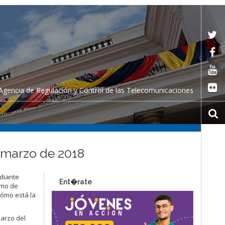
Agencia de Regulación y Control de las Telecomunicaciones
– marzo de 2018
ediante
Ent�rate
omo de
cómo está la
marzo del