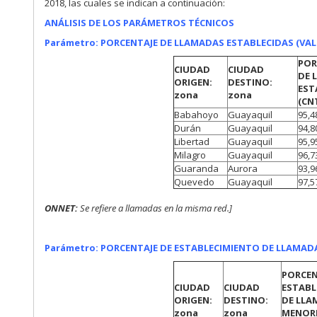
2018, las cuales se indican a continuación:
ANÁLISIS DE LOS PARÁMETROS TÉCNICOS
Parámetro: PORCENTAJE DE LLAMADAS ESTABLECIDAS (VA
POR
CIUDAD
CIUDAD
DE 
ORIGEN:
DESTINO:
EST
zona
zona
(CNT
Babahoyo
Guayaquil
95,4
Durán
Guayaquil
94,8
Libertad
Guayaquil
95,9
Milagro
Guayaquil
96,7
Guaranda
Aurora
93,9
Quevedo
Guayaquil
97,5
ONNET:
Se refiere a
llamadas en la misma red.]
Parámetro: PORCENTAJE DE ESTABLECIMIENTO DE LLAMAD
PORCEN
CIUDAD
CIUDAD
ESTABL
ORIGEN:
DESTINO:
DE LLA
zona
zona
MENORE