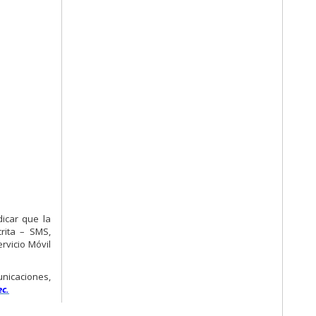
icar que la
rita – SMS,
rvicio Móvil
nicaciones,
ec.