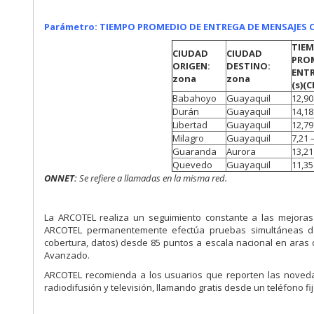
Parámetro: TIEMPO PROMEDIO DE ENTREGA DE MENSAJES C
TIE
CIUDAD
CIUDAD
PRO
ORIGEN:
DESTINO:
ENTR
zona
zona
(s)
(C
Babahoyo
Guayaquil
12,90
Durán
Guayaquil
14,18
Libertad
Guayaquil
12,79
Milagro
Guayaquil
7,21 
Guaranda
Aurora
13,21
Quevedo
Guayaquil
11,35
ONNET:
Se refiere a
llamadas en la misma red.
La ARCOTEL realiza un seguimiento constante a las mejoras
ARCOTEL permanentemente efectúa pruebas simultáneas de 
cobertura, datos) desde 85 puntos a escala nacional en aras d
Avanzado.
ARCOTEL recomienda a los usuarios que reporten las noveda
radiodifusión y televisión, llamando gratis desde un teléfono fi