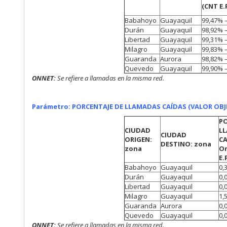
(CNT E.P
Babahoyo
Guayaquil
99,47% 
Durán
Guayaquil
98,92% 
Libertad
Guayaquil
99,31% 
Milagro
Guayaquil
99,83% 
Guaranda
Aurora
98,82% 
Quevedo
Guayaquil
99,90% 
ONNET:
Se refiere a
llamadas en la misma red.
Parámetro: PORCENTAJE DE LLAMADAS CAÍDAS (VALOR OBJE
PO
CIUDAD
L
CIUDAD
ORIGEN:
CA
DESTINO: zona
zona
On
E.P
Babahoyo
Guayaquil
0,
Durán
Guayaquil
0,
Libertad
Guayaquil
0,
Milagro
Guayaquil
1,
Guaranda
Aurora
0,
Quevedo
Guayaquil
0,
ONNET:
Se refiere a
llamadas en la misma red.