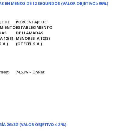
AS EN MENOS DE 12 SEGUNDOS (VALOR OBJETIVO
≥ 96%)
JE DE
PORCENTAJE DE
IMIENTO
ESTABLECIMIENTO
DAS
DE LLAMADAS
 12(S)
MENORES A 12(S)
.A.)
(OTECEL S.A.)
OnNet
74.53% – OnNet
A 2G/3G (VALOR OBJETIVO ≤ 2 %)