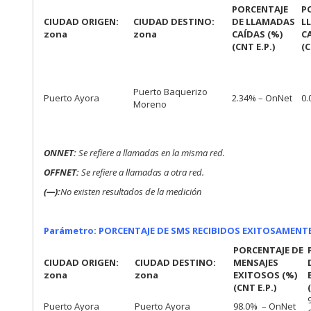
PORCENTAJE
P
CIUDAD ORIGEN:
CIUDAD DESTINO:
DE LLAMADAS
L
zona
zona
CAÍDAS (%)
C
(CNT E.P.)
(C
Puerto Baquerizo
Puerto Ayora
2.34% – OnNet
0.
Moreno
ONNET:
Se refiere a llamadas en la misma red.
OFFNET:
Se refiere a llamadas a otra red.
(—):
No existen resultados de la medición
Parámetro: PORCENTAJE DE SMS RECIBIDOS EXITOSAMENTE
PORCENTAJE DE
CIUDAD ORIGEN:
CIUDAD DESTINO:
MENSAJES
zona
zona
EXITOSOS (%)
(CNT E.P.)
Puerto Ayora
Puerto Ayora
98.0% – OnNet