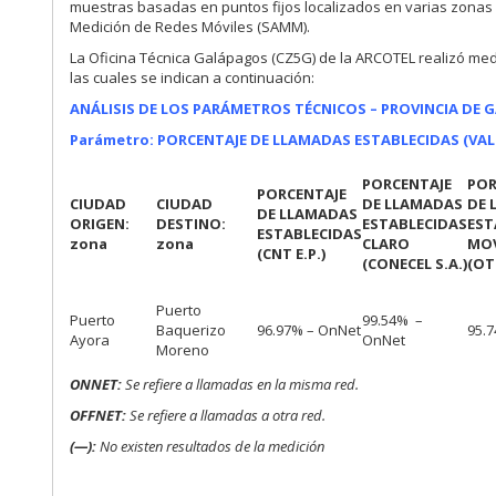
muestras basadas en puntos fijos localizados en varias zonas
Medición de Redes Móviles (SAMM).
La Oficina Técnica Galápagos (CZ5G) de la ARCOTEL realizó medi
las cuales se indican a continuación:
ANÁLISIS DE LOS PARÁMETROS TÉCNICOS – PROVINCIA DE
Parámetro: PORCENTAJE DE LLAMADAS ESTABLECIDAS (VA
PORCENTAJE
POR
PORCENTAJE
CIUDAD
CIUDAD
DE LLAMADAS
DE 
DE LLAMADAS
ORIGEN:
DESTINO:
ESTABLECIDAS
EST
ESTABLECIDAS
zona
zona
CLARO
MOV
(CNT E.P.)
(CONECEL S.A.)
(OT
Puerto
Puerto
99.54% –
Baquerizo
96.97% – OnNet
95.
Ayora
OnNet
Moreno
ONNET:
Se refiere a llamadas en la misma red.
OFFNET:
Se refiere a llamadas a otra red.
(—):
No existen resultados de la medición