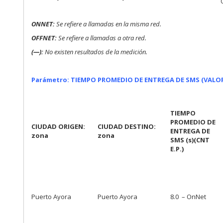
ONNE
T:
Se refiere a llamadas en la misma red.
OFFNET:
Se refiere a llamadas a otra red.
(—):
No existen resultados de la medición.
Parámetro: TIEMPO PROMEDIO DE ENTREGA DE SMS (VALOR
TIEMPO
PROMEDIO DE
CIUDAD ORIGEN:
CIUDAD DESTINO:
ENTREGA DE
zona
zona
SMS (s)
(CNT
E.P.)
Puerto Ayora
Puerto Ayora
8.0 – OnNet