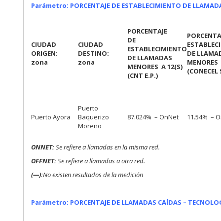
Parámetro: PORCENTAJE DE ESTABLECIMIENTO DE LLAMAD
PORCENTAJE
PORCENTA
DE
CIUDAD
CIUDAD
ESTABLEC
ESTABLECIMIENTO
ORIGEN:
DESTINO:
DE LLAMA
DE LLAMADAS
zona
zona
MENORES A
MENORES A 12(S)
(CONECEL S
(CNT E.P.)
Puerto
Puerto Ayora
Baquerizo
87.024% – OnNet
11.54% – 
Moreno
ONNET:
Se refiere a llamadas en la misma red.
OFFNET:
Se refiere a llamadas a otra red.
(—):
No existen resultados de la medición
Parámetro: PORCENTAJE DE LLAMADAS CAÍDAS – TECNOLOGÍ