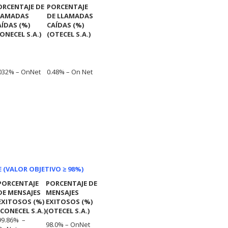
ORCENTAJE DE
PORCENTAJE
LAMADAS
DE LLAMADAS
AÍDAS (%)
CAÍDAS (%)
ONECEL S.A.)
(OTECEL S.A.)
032% – OnNet
0.48% – On Net
 (VALOR OBJETIVO ≥ 98%)
PORCENTAJE
PORCENTAJE DE
DE MENSAJES
MENSAJES
EXITOSOS (%)
EXITOSOS (%)
(CONECEL S.A.)
(OTECEL S.A.)
99.86% –
98.0% – OnNet