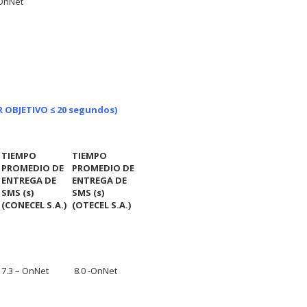
OnNet
 OBJETIVO ≤ 20 segundos)
TIEMPO
TIEMPO
PROMEDIO DE
PROMEDIO DE
ENTREGA DE
ENTREGA DE
SMS (s)
SMS (s)
(CONECEL S.A.)
(OTECEL S.A.)
7.3 – OnNet
8.0 -OnNet