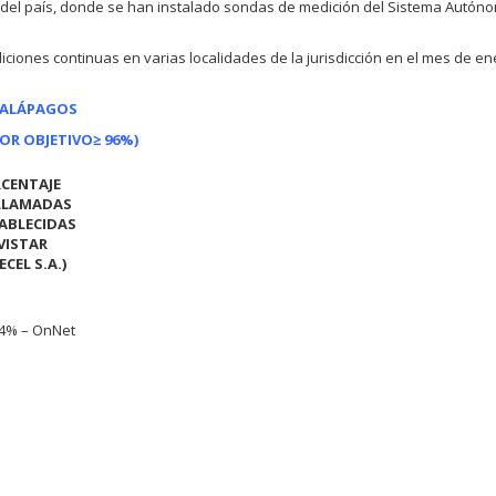
 del país, donde se han instalado sondas de medición del Sistema Autón
ciones continuas en varias localidades de la jurisdicción en el mes de en
 GALÁPAGOS
LOR OBJETIVO
≥ 96%)
CENTAJE
LLAMADAS
ABLECIDAS
ISTAR
ECEL S.A.)
74% – OnNet