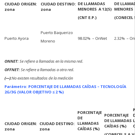
DE LLAMADAS
DE LLAMA
CIUDAD ORIGEN:
CIUDAD DESTINO:
MENORES A 12(S)
MENORES A
zona
zona
(CNT E.P.)
(CONECEL S
Puerto Baquerizo
Puerto Ayora
98.02% – OnNet
2.32% – O
Moreno
ONNET:
Se refiere a llamadas en la misma red.
OFFNET:
Se refiere a llamadas a otra red.
(—):
No existen resultados de la medición
Parámetro: PORCENTAJE DE LLAMADAS CAÍDAS – TECNOLOGÍA
2G/3G (VALOR OBJETIVO ≤ 2 %)
PORCENTAJE
PORCENTAJE
DE
DE LLAMADAS
LLAMADAS
CIUDAD ORIGEN:
CIUDAD DESTINO:
CAÍDAS (%)
CAÍDAS (%)
zona
zona
(CONECEL S.A.)