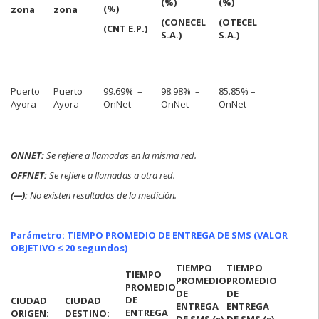
(%)
(%)
(%)
zona
zona
(CONECEL
(OTECEL
(CNT E.P.)
S.A.)
S.A.)
Puerto
Puerto
99.69% –
98.98% –
85.85% –
Ayora
Ayora
OnNet
OnNet
OnNet
ONNE
T:
Se refiere a llamadas en la misma red.
OFFNET:
Se refiere a llamadas a otra red.
(—):
No existen resultados de la medición.
Parámetro: TIEMPO PROMEDIO DE ENTREGA DE SMS (VALOR
OBJETIVO ≤ 20 segundos)
TIEMPO
TIEMPO
TIEMPO
PROMEDIO
PROMEDIO
PROMEDIO
DE
DE
DE
CIUDAD
CIUDAD
ENTREGA
ENTREGA
ENTREGA
ORIGEN:
DESTINO:
DE SMS (s)
DE SMS (s)