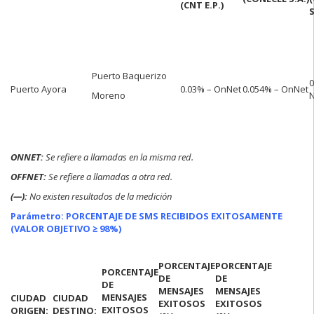
(CNT E.P.)
S
Puerto Baquerizo
0
Puerto Ayora
0.03% – OnNet
0.054% – OnNet
Moreno
N
ONNET:
Se refiere a llamadas en la misma red.
OFFNET:
Se refiere a llamadas a otra red.
(—):
No existen resultados de la medición
Parámetro: PORCENTAJE DE SMS RECIBIDOS EXITOSAMENTE
(VALOR OBJETIVO ≥ 98%)
PORCENTAJE
PORCENTAJE
PORCENTAJE
DE
DE
DE
MENSAJES
MENSAJES
MENSAJES
CIUDAD
CIUDAD
EXITOSOS
EXITOSOS
EXITOSOS
ORIGEN:
DESTINO: