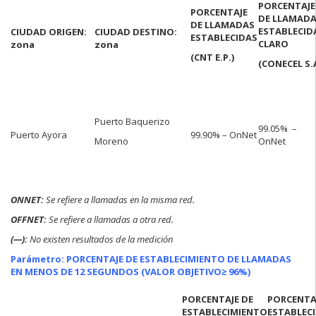
PORCENTAJE
PORCENTAJE
DE LLAMAD
DE LLAMADAS
ESTABLECID
CIUDAD ORIGEN:
CIUDAD DESTINO:
ESTABLECIDAS
CLARO
zona
zona
(CNT E.P.)
(CONECEL S.A
Puerto Baquerizo
99.05% –
Puerto Ayora
99.90% – OnNet
Moreno
OnNet
ONNET:
Se refiere a llamadas en la misma red.
OFFNET:
Se refiere a llamadas a otra red.
(—):
No existen resultados de la medición
Parámetro: PORCENTAJE DE ESTABLECIMIENTO DE LLAMADAS
EN MENOS DE 12 SEGUNDOS (VALOR OBJETIVO
≥ 96%)
PORCENTAJE DE
PORCENTA
ESTABLECIMIENTO
ESTABLEC