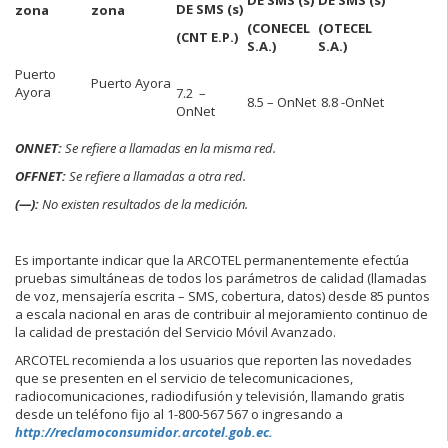
DE SMS (s)
zona
zona
(CONECEL
(OTECEL
(CNT E.P.)
S.A.)
S.A.)
Puerto
Puerto Ayora
Ayora
7.2 –
8.5 – OnNet
8.8 -OnNet
OnNet
ONNET:
Se refiere a llamadas en la misma red.
OFFNET:
Se refiere a llamadas a otra red.
(—):
No existen resultados de la medición.
Es importante indicar que la ARCOTEL permanentemente efectúa
pruebas simultáneas de todos los parámetros de calidad (llamadas
de voz, mensajería escrita – SMS, cobertura, datos) desde 85 puntos
a escala nacional en aras de contribuir al mejoramiento continuo de
la calidad de prestación del Servicio Móvil Avanzado.
ARCOTEL recomienda a los usuarios que reporten las novedades
que se presenten en el servicio de telecomunicaciones,
radiocomunicaciones, radiodifusión y televisión, llamando gratis
desde un teléfono fijo al 1-800-567 567 o ingresando a
http://reclamoconsumidor.arcotel.gob.ec.