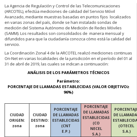
La Agencia de Regulación y Control de las Telecomunicaciones
(ARCOTEL), efectúa mediciones de calidad del Servicio Móvil
Avanzado, mediante muestras basadas en puntos fijos localizados
en varias zonas del país, donde se han instalado sondas de
medición del Sistema Autónomo de Medición de Redes Móviles
(SAMM). Los resultados son consolidados de manera mensual y
difundidos para que la ciudadanía conozca cómo está la calidad del
servicio.
La Coordinación Zonal 4 de la ARCOTEL realizó mediciones continuas
On-Net en varias localidades de la jurisdicción en el período del 01 al
31 de abril de 2019, las cuales se indican a continuación:
ANÁLISIS DE LOS PARÁMETROS TÉCNICOS
Parámetro:
PORCENTAJE DE LLAMADAS ESTABLECIDAS (VALOR OBJETIVO≥
96%)
PORCENTAJE
PORCENTAJE
PORCENTAJ
DE LLAMADAS
CIUDAD
CIUDAD
DE LLAMADAS
DE LLAMADA
ESTABLECIDAS
ORIGEN:
DESTINO:
ESTABLECIDAS
ESTABLECID
(CO
zona
zona
(CNT
(OTECEL
NECEL
E.P.)
S.A.)
S.A.)