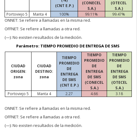
(%)
(CONECEL
(OTECEL
(CNT E.P.)
S.A.)
S.A.)
Portoviejo 5
Manta 4
100%
99.11%
99.47%
ONNET:
Se refiere a llamadas en la misma red.
OFFNET:
Se refiere a llamadas a otra red.
(—):
No existen resultados de la medición.
Parámetro: TIEMPO PROMEDIO DE ENTREGA DE SMS
TIEMPO
TIEMPO
TIEMPO
PROMEDIO
PROMEDIO
PROMEDIO
CIUDAD
CIUDAD
DE
DE
DE
ORIGEN:
DESTINO:
ENTREGA
ENTREGA
ENTREGA
zona
zona
DE SMS
DE SMS
DE SMS
(CONECEL
(OTECEL
(CNT E.P.)
S.A.)
S.A.)
Portoviejo 5
Manta 4
2.27
4.66
3.18
ONNET:
Se refiere a llamadas en la misma red.
OFFNET:
Se refiere a llamadas a otra red.
(—):
No existen resultados de la medición.