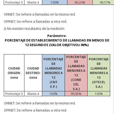
Portoviejo 5
Manta 4
100%
96.20%
96,57%
O
NNET:
Se refiere a llamadas en la misma red.
OFFNET:
Se refiere a llamadas a otra red.
(
):
No existen resultados de la medición
Parámetro:
PORCENTAJE DE ESTABLECIMIENTO DE LLAMADAS EN MENOS DE
12 SEGUNDOS (VALOR OBJETIVO≥ 96%)
PORCENTAJE
PORCENTAJE
PORCENTAJE
DE
DE
DE
LLAMADAS
CIUDAD
CIUDAD
LLAMADAS
LLAMADAS
MENORES A
ORIGEN:
DESTINO:
MENORES A
MENORES A
12
zona
zona
12
12
(CONE
(CNT
(OTECEL
CEL
E.P.)
S.A.)
S.A.)
Portoviejo 5
Manta 4
100%
99,95%
100%
ONNET:
Se refiere a llamadas en la misma red.
OFFNET:
Se refiere a llamadas a otra red.