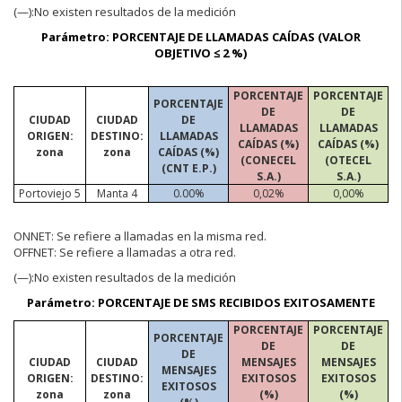
(—):No
existen resultados de la medición
Parámetro: PORCENTAJE DE LLAMADAS CAÍDAS (VALOR
OBJETIVO ≤ 2 %)
PORCENTAJE
PORCENTAJE
PORCENTAJE
DE
DE
CIUDAD
CIUDAD
DE
LLAMADAS
LLAMADAS
ORIGEN:
DESTINO:
LLAMADAS
CAÍDAS (%)
CAÍDAS (%)
zona
zona
CAÍDAS (%)
(CONECEL
(OTECEL
(CNT E.P.)
S.A.)
S.A.)
Portoviejo 5
Manta 4
0.00%
0,02%
0,00%
ONNET:
Se refiere a llamadas en la misma red.
OFFNET:
Se refiere a llamadas a otra red.
(—):No
existen resultados de la medición
Parámetro: PORCENTAJE DE SMS RECIBIDOS EXITOSAMENTE
PORCENTAJE
PORCENTAJE
PORCENTAJE
DE
DE
DE
CIUDAD
CIUDAD
MENSAJES
MENSAJES
MENSAJES
ORIGEN:
DESTINO:
EXITOSOS
EXITOSOS
EXITOSOS
zona
zona
(%)
(%)