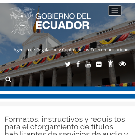
Toggle
navigation
Agencia de Regulación y Control de las Telecomunicaciones
Formatos, instructivos y requisitos
para el otorgamiento de títulos
habilitantes de servicios de audio y