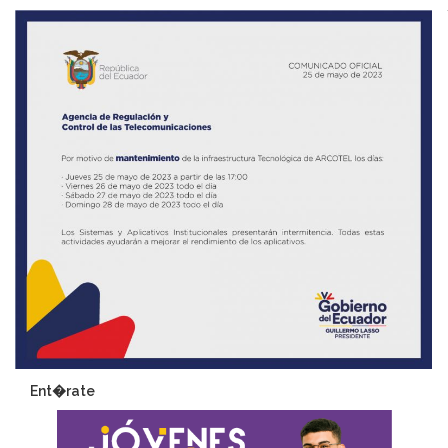
Ent�rate