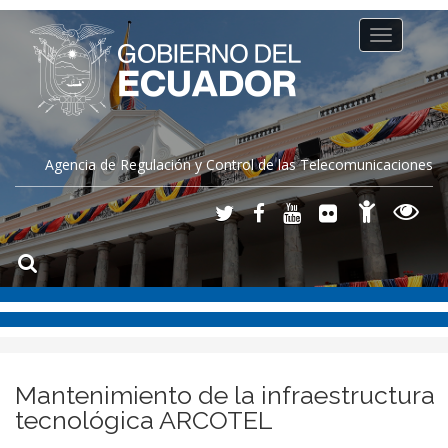
Toggle
navigation
Agencia de Regulación y Control de las Telecomunicaciones
Mantenimiento de la infraestructura
tecnológica ARCOTEL