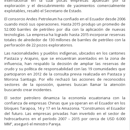
internacional en la cual pocas empresas apuestan por la
exploración y el descubrimiento de yacimientos comercialmente
explotables, resaltó el Secretario de Estado.
El consorcio Andes Petroleum ha confiado en el Ecuador desde 2006
cuando inició sus operaciones. Hasta 2015 produjo un promedio de
52.000 barriles de petróleo por día con la aplicación de nuevas
tecnologías. La empresa ha logrado hasta 2015 incorporar reservas
totales de alrededor de 130 millones de barriles de petróleo con la
perforación de 22 pozos exploratorios.
Las nacionalidades y pueblos indígenas, ubicados en los cantones
Pastaza y Arajuno, que se encuentran asentados en la zona de
influencia, han respaldo la decisión de ampliar las reservas de
crudo y su política de responsabilidad con las 19 comunidades que
participaron en 2012 de la consulta previa realizada en Pastaza y
Morona Santiago. Por ello rechazó las acciones de reconocidos
sectores de la oposición, quienes buscan llamar la atención
buscando crear incidentes.
El sector petrolero dinamiza la economía ecuatoriana con la
confianza de empresas Chinas que ya operan en el Ecuador en los
bloques Tarapoa, 14 y 17 en la Amazonia. “Construimos el Ecuador
del futuro. Las empresas privadas han invertido en el sector de
hidrocarburos en el período 2007 – 2015 por cerca de USD 6.000
MM”, aseguró el ministro Pareja.