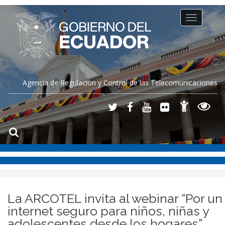
Toggle
navigation
Agencia de Regulación y Control de las Telecomunicaciones
La ARCOTEL invita al webinar “Por un
internet seguro para niños, niñas y
adolescentes desde los hogares”