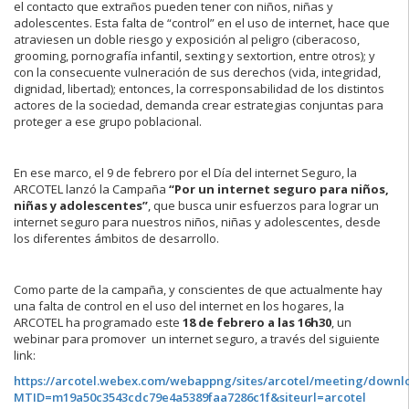
el contacto que extraños pueden tener con niños, niñas y
adolescentes. Esta falta de “control” en el uso de internet, hace que
atraviesen un doble riesgo y exposición al peligro (ciberacoso,
grooming, pornografía infantil, sexting y sextortion, entre otros); y
con la consecuente vulneración de sus derechos (vida, integridad,
dignidad, libertad); entonces, la corresponsabilidad de los distintos
actores de la sociedad, demanda crear estrategias conjuntas para
proteger a ese grupo poblacional.
En ese marco, el 9 de febrero por el Día del internet Seguro, la
ARCOTEL lanzó la Campaña
“Por un internet seguro para niños,
niñas y adolescentes”
, que busca unir esfuerzos para lograr un
internet seguro para nuestros niños, niñas y adolescentes, desde
los diferentes ámbitos de desarrollo.
Como parte de la campaña, y conscientes de que actualmente hay
una falta de control en el uso del internet en los hogares, la
ARCOTEL ha programado este
18 de febrero a las 16h30
, un
webinar para promover un internet seguro, a través del siguiente
link:
https://arcotel.webex.com/webappng/sites/arcotel/meeting/downl
MTID=m19a50c3543cdc79e4a5389faa7286c1f&siteurl=arcotel