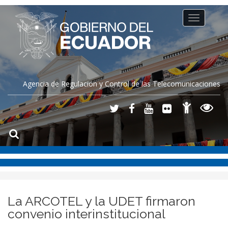
Toggle
navigation
Agencia de Regulación y Control de las Telecomunicaciones
La ARCOTEL y la UDET firmaron
convenio interinstitucional