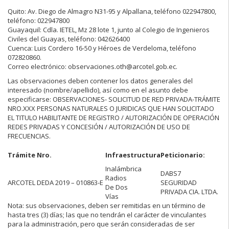
Quito: Av. Diego de Almagro N31-95 y Alpallana, teléfono 022947800,
teléfono: 022947800
Guayaquil: Cdla. IETEL, Mz 28 lote 1, junto al Colegio de Ingenieros
Civiles del Guayas, teléfono: 042626400
Cuenca: Luis Cordero 16-50 y Héroes de Verdeloma, teléfono
072820860.
Correo electrónico: observaciones.oth@arcotel.gob.ec.
Las observaciones deben contener los datos generales del
interesado (nombre/apellido), así como en el asunto debe
especificarse: OBSERVACIONES- SOLICITUD DE RED PRIVADA-TRÁMITE
NRO.XXX PERSONAS NATURALES O JURIDICAS QUE HAN SOLICITADO
EL TITULO HABILITANTE DE REGISTRO / AUTORIZACIÓN DE OPERACIÓN
REDES PRIVADAS Y CONCESIÓN / AUTORIZACIÓN DE USO DE
FRECUENCIAS.
Trámite Nro.
Infraestructura
Peticionario:
Inalámbrica
DABS7
Radios
ARCOTEL DEDA 2019 – 010863-E
SEGURIDAD
De Dos
PRIVADA CIA. LTDA.
Vías
Nota: sus observaciones, deben ser remitidas en un término de
hasta tres (3) días; las que no tendrán el carácter de vinculantes
para la administración, pero que serán consideradas de ser