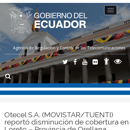
Toggle
navigation
Agencia de Regulación y Control de las Telecomunicaciones
Otecel S.A. (MOVISTAR/TUENTI)
reportó disminución de cobertura en
Loreto – Provincia de Orellana