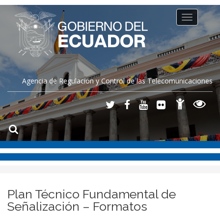
Toggle
navigation
Agencia de Regulación y Control de las Telecomunicaciones
Plan Técnico Fundamental de
Señalización – Formatos