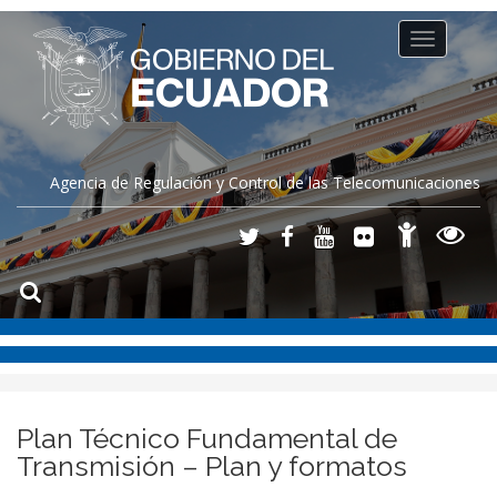
Toggle
navigation
Agencia de Regulación y Control de las Telecomunicaciones
Plan Técnico Fundamental de
Transmisión – Plan y formatos