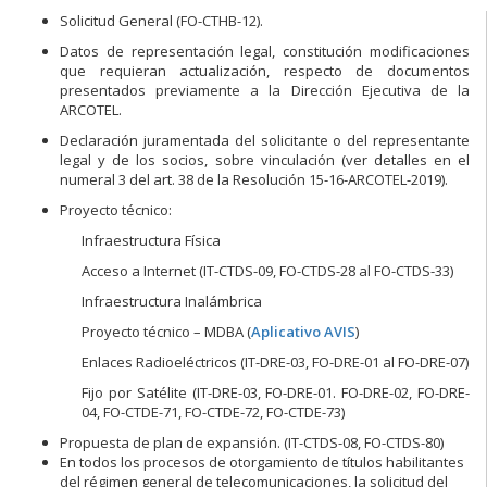
Solicitud General (FO-CTHB-12).
Datos de representación legal, constitución modificaciones
que requieran actualización, respecto de documentos
presentados previamente a la Dirección Ejecutiva de la
ARCOTEL.
Declaración juramentada del solicitante o del representante
legal y de los socios, sobre vinculación (ver detalles en el
numeral 3 del art. 38 de la Resolución 15-16-ARCOTEL-2019).
Proyecto técnico:
Infraestructura Física
Acceso a Internet (IT-CTDS-09, FO-CTDS-28 al FO-CTDS-33)
Infraestructura Inalámbrica
Proyecto técnico – MDBA (
Aplicativo AVIS
)
Enlaces Radioeléctricos (IT-DRE-03, FO-DRE-01 al FO-DRE-07)
Fijo por Satélite (IT-DRE-03, FO-DRE-01. FO-DRE-02, FO-DRE-
04, FO-CTDE-71, FO-CTDE-72, FO-CTDE-73)
Propuesta de plan de expansión. (IT-CTDS-08, FO-CTDS-80)
En todos los procesos de otorgamiento de títulos habilitantes
del régimen general de telecomunicaciones, la solicitud del