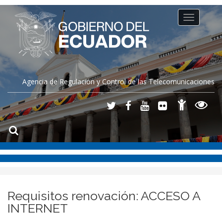
Toggle
navigation
Agencia de Regulación y Control de las Telecomunicaciones
Requisitos renovación: ACCESO A
INTERNET